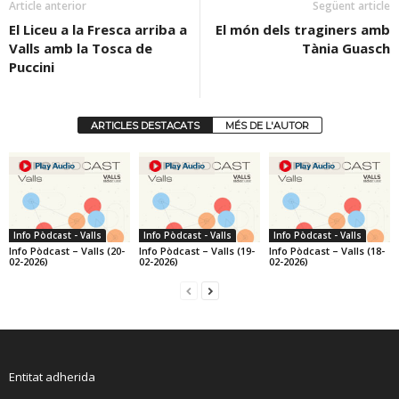
Article anterior
Següent article
El Liceu a la Fresca arriba a
El món dels traginers amb
Valls amb la Tosca de
Tània Guasch
Puccini
ARTICLES DESTACATS
MÉS DE L'AUTOR
Info Pòdcast - Valls
Info Pòdcast - Valls
Info Pòdcast - Valls
Info Pòdcast – Valls (20-
Info Pòdcast – Valls (19-
Info Pòdcast – Valls (18-
02-2026)
02-2026)
02-2026)
Entitat adherida