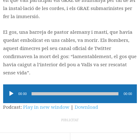
en què van participar els GRAE de muntanya per tal de fer
la instal·lació de les cordes, i els GRAE submarinistes per
fer la immersió.
El gos, una barreja de pastor alemany i mastí, que havia
quedat embolicat en uns cables, va morir. Els Bombers,
aquest dimecres pel seu canal oficial de Twitter
confirmaven la mort del gos: “lamentablement, el gos que
havia caigut a l’interior del pou a Valls va ser rescatat
sense vida”.
Reproductor
00:00
00:00
d'àudio
Podcast:
Play in new window
|
Download
PUBLICITAT