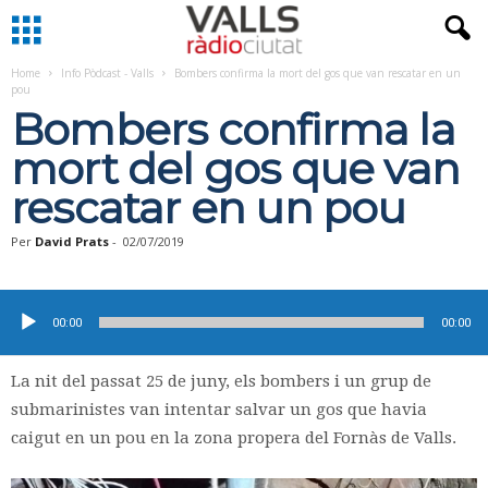
Home
Info Pòdcast - Valls
Bombers confirma la mort del gos que van rescatar en un
pou
Bombers confirma la
mort del gos que van
rescatar en un pou
Per
David Prats
-
02/07/2019
Reproductor
d'àudio
00:00
00:00
La nit del passat 25 de juny, els bombers i un grup de
submarinistes van intentar salvar un gos que havia
caigut en un pou en la zona propera del Fornàs de Valls.