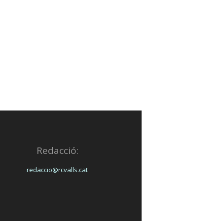
Redacció:
redaccio@rcvalls.cat