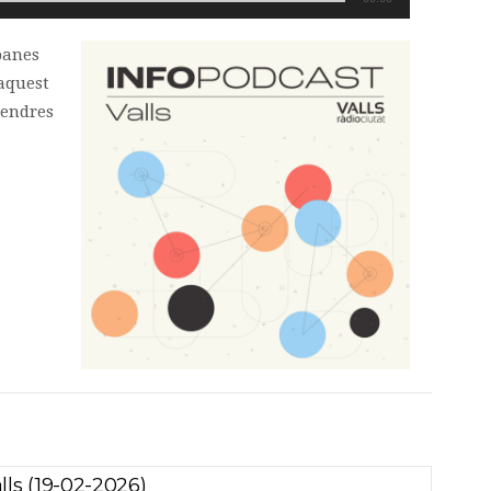
panes
 aquest
vendres
lls (19-02-2026)