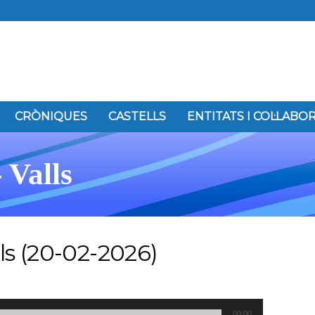
CRÒNIQUES
CASTELLS
ENTITATS I COL·LAB
 Valls
lls (20-02-2026)
00:00