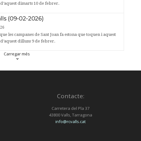
s d’aquest dimarts 10 de febrer.
lls (09-02-2026)
026
que les campanes de Sant Joan fa estona que toquen i aquest
 d’aquest dilluns 9 de febrer.
Carregar més
Contacte:
Carretera del Pla 37
43800 Valls, Tarragona
info@rcvalls.cat