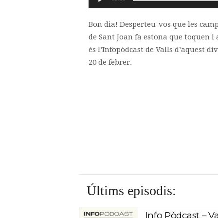
d'àudio
Bon dia! Desperteu-vos que les cam
de Sant Joan fa estona que toquen i
és l’Infopòdcast de Valls d’aquest di
20 de febrer.
Últims episodis:
Info Pòdcast – Va