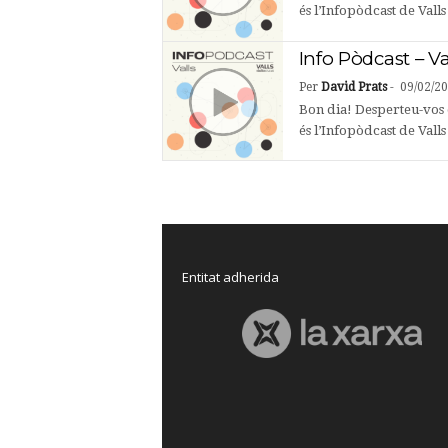
és l’Infopòdcast de Vall
Info Pòdcast – Va
Per
David Prats
-
09/02/2
Bon dia! Desperteu-vos 
és l’Infopòdcast de Valls
Entitat adherida