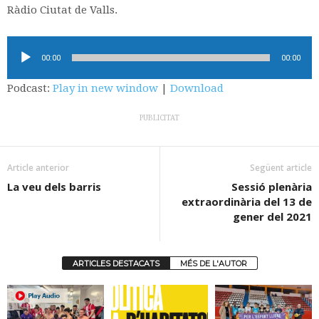
Ràdio Ciutat de Valls.
Reproductor
00:00
00:00
d'àudio
Podcast:
Play in new window
|
Download
PUBLICITAT
Article anterior
Següent article
La veu dels barris
Sessió plenària
extraordinària del 13 de
gener del 2021
ARTICLES DESTACATS
MÉS DE L'AUTOR