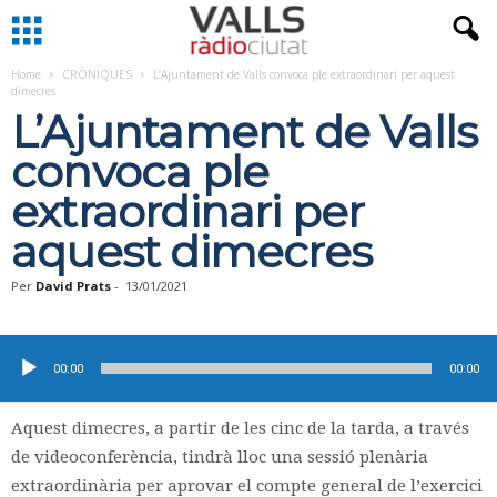
Home
CRÒNIQUES
L’Ajuntament de Valls convoca ple extraordinari per aquest
dimecres
L’Ajuntament de Valls
convoca ple
extraordinari per
aquest dimecres
Per
David Prats
-
13/01/2021
Reproductor
d'àudio
00:00
00:00
Aquest dimecres, a partir de les cinc de la tarda, a través
de videoconferència, tindrà lloc una sessió plenària
extraordinària per aprovar el compte general de l’exercici