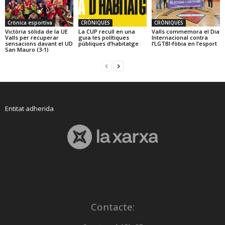
Crònica esportiva
CRÒNIQUES
CRÒNIQUES
Victòria sòlida de la UE
La CUP recull en una
Valls commemora el Dia
Valls per recuperar
guia les polítiques
Internacional contra
sensacions davant el UD
públiques d’habitatge
l’LGTBI-fòbia en l’esport
San Mauro (3-1)
Entitat adherida
Contacte: