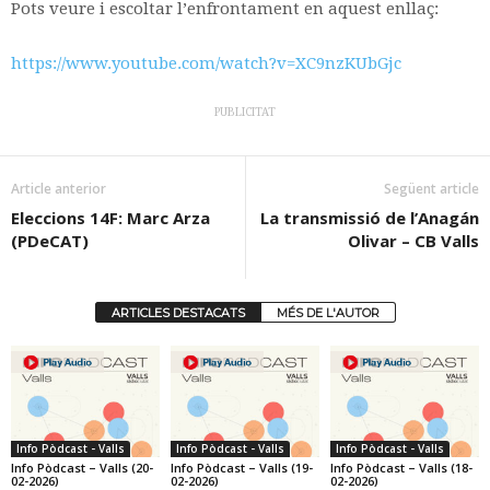
Pots veure i escoltar l’enfrontament en aquest enllaç:
https://www.youtube.com/watch?v=XC9nzKUbGjc
PUBLICITAT
Article anterior
Següent article
Eleccions 14F: Marc Arza
La transmissió de l’Anagán
(PDeCAT)
Olivar – CB Valls
ARTICLES DESTACATS
MÉS DE L'AUTOR
Info Pòdcast - Valls
Info Pòdcast - Valls
Info Pòdcast - Valls
Info Pòdcast – Valls (20-
Info Pòdcast – Valls (19-
Info Pòdcast – Valls (18-
02-2026)
02-2026)
02-2026)