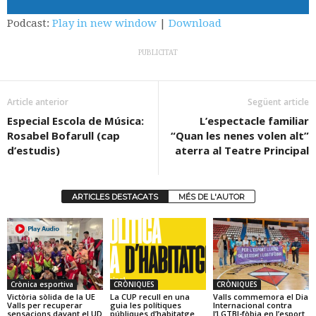
Podcast:
Play in new window
|
Download
PUBLICITAT
Article anterior
Següent article
Especial Escola de Música:
L’espectacle familiar
Rosabel Bofarull (cap
“Quan les nenes volen alt”
d’estudis)
aterra al Teatre Principal
ARTICLES DESTACATS
MÉS DE L'AUTOR
Crònica esportiva
CRÒNIQUES
CRÒNIQUES
Victòria sòlida de la UE
La CUP recull en una
Valls commemora el Dia
Valls per recuperar
guia les polítiques
Internacional contra
sensacions davant el UD
públiques d’habitatge
l’LGTBI-fòbia en l’esport