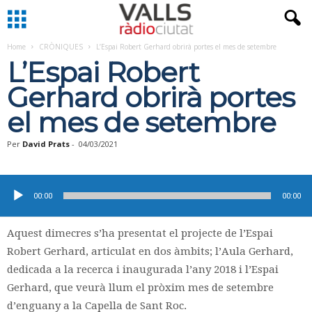
Home
CRÒNIQUES
L’Espai Robert Gerhard obrirà portes el mes de setembre
L’Espai Robert
Gerhard obrirà portes
el mes de setembre
Per
David Prats
-
04/03/2021
Reproductor
d'àudio
00:00
00:00
Aquest dimecres s’ha presentat el projecte de l’Espai
Robert Gerhard, articulat en dos àmbits; l’Aula Gerhard,
dedicada a la recerca i inaugurada l’any 2018 i l’Espai
Gerhard, que veurà llum el pròxim mes de setembre
d’enguany a la Capella de Sant Roc.