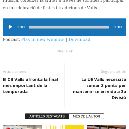
música, conèixer la ciutat a través de sortides i participar
en la celebració de festes i tradicions de Valls.
Reproductor
00:00
00:00
d'àudio
Podcast:
Play in new window
|
Download
PUBLICITAT
Article anterior
Següent article
El CB Valls afronta la final
La UE Valls necessita
més important de la
sumar 3 punts per
temporada
mantenir-se en vida a 3a
Divisió
ARTICLES DESTACATS
MÉS DE L'AUTOR