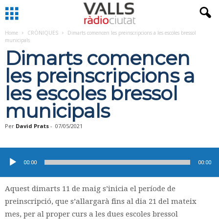
Home
CRÒNIQUES
Dimarts comencen les preinscripcions a les escoles bressol
municipals
Dimarts comencen
les preinscripcions a
les escoles bressol
municipals
Per
David Prats
-
07/05/2021
Reproductor
d'àudio
00:00
00:00
Aquest dimarts 11 de maig s’inicia el període de
preinscripció, que s’allargarà fins al dia 21 del mateix
mes, per al proper curs a les dues escoles bressol