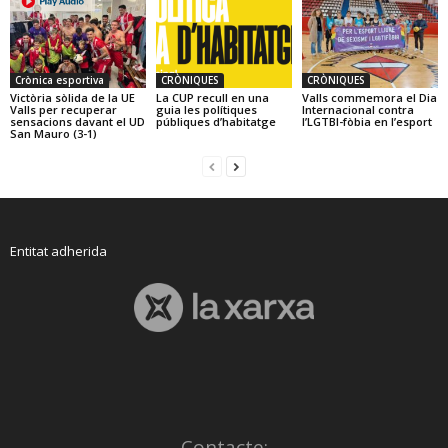
Crònica esportiva
CRÒNIQUES
CRÒNIQUES
Victòria sòlida de la UE
La CUP recull en una
Valls commemora el Dia
Valls per recuperar
guia les polítiques
Internacional contra
sensacions davant el UD
públiques d’habitatge
l’LGTBI-fòbia en l’esport
San Mauro (3-1)
Entitat adherida
Contacte: