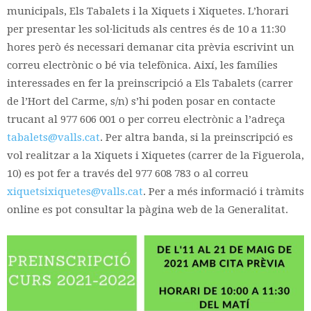
municipals, Els Tabalets i la Xiquets i Xiquetes. L’horari
per presentar les sol·licituds als centres és de 10 a 11:30
hores però és necessari demanar cita prèvia escrivint un
correu electrònic o bé via telefònica. Així, les famílies
interessades en fer la preinscripció a Els Tabalets (carrer
de l’Hort del Carme, s/n) s’hi poden posar en contacte
trucant al 977 606 001 o per correu electrònic a l’adreça
tabalets@valls.cat
. Per altra banda, si la preinscripció es
vol realitzar a la Xiquets i Xiquetes (carrer de la Figuerola,
10) es pot fer a través del 977 608 783 o al correu
xiquetsixiquetes@valls.cat
. Per a més informació i tràmits
online es pot consultar la pàgina web de la Generalitat.