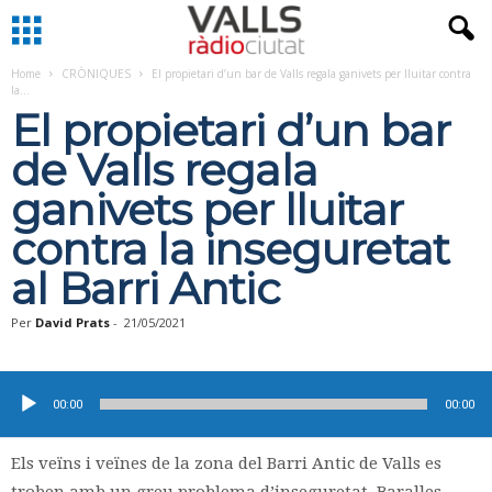
Home
CRÒNIQUES
El propietari d’un bar de Valls regala ganivets per lluitar contra
la...
El propietari d’un bar
de Valls regala
ganivets per lluitar
contra la inseguretat
al Barri Antic
Per
David Prats
-
21/05/2021
Reproductor
d'àudio
00:00
00:00
Els veïns i veïnes de la zona del Barri Antic de Valls es