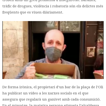
troben amb un greu problema d’inseguretat. Baralles,
tràfic de drogues, violència i robatoris són els delictes més
freqüents que es viuen diàriament.
De forma irònica, el propietari d’un bar de la plaça de l’Oli
ha publicat un vídeo a les xarxes socials en el que
assegura que regalarà un ganivet amb cada consumició.
En el missatge, la mateixa persona etiqueta l’alcaldessa,