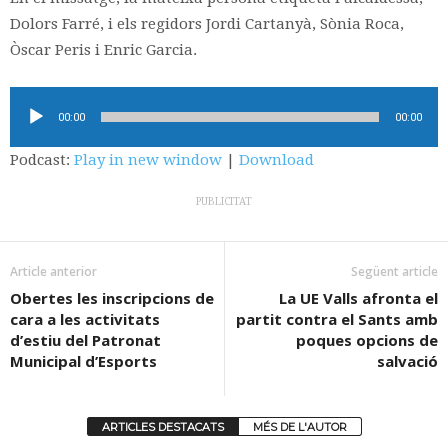
Dolors Farré, i els regidors Jordi Cartanyà, Sònia Roca,
Òscar Peris i Enric Garcia.
Reproductor
00:00
00:00
d'àudio
Podcast:
Play in new window
|
Download
PUBLICITAT
Article anterior
Següent article
Obertes les inscripcions de
La UE Valls afronta el
cara a les activitats
partit contra el Sants amb
d’estiu del Patronat
poques opcions de
Municipal d’Esports
salvació
ARTICLES DESTACATS
MÉS DE L'AUTOR