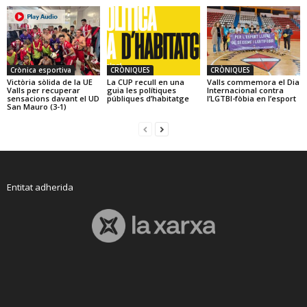
Crònica esportiva
CRÒNIQUES
CRÒNIQUES
Victòria sòlida de la UE
La CUP recull en una
Valls commemora el Dia
Valls per recuperar
guia les polítiques
Internacional contra
sensacions davant el UD
públiques d’habitatge
l’LGTBI-fòbia en l’esport
San Mauro (3-1)
Entitat adherida