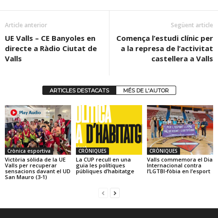
Article anterior
Següent article
UE Valls – CE Banyoles en
Comença l’estudi clínic per
directe a Ràdio Ciutat de
a la represa de l’activitat
Valls
castellera a Valls
ARTICLES DESTACATS
MÉS DE L'AUTOR
Crònica esportiva
CRÒNIQUES
CRÒNIQUES
Victòria sòlida de la UE
La CUP recull en una
Valls commemora el Dia
Valls per recuperar
guia les polítiques
Internacional contra
sensacions davant el UD
públiques d’habitatge
l’LGTBI-fòbia en l’esport
San Mauro (3-1)