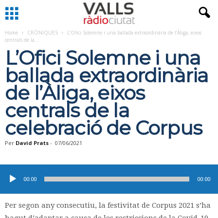
Home
CRÒNIQUES
L’Ofici Solemne i una ballada extraordinària de l’Àliga, eixos
centrals de la...
L’Ofici Solemne i una
ballada extraordinària
de l’Àliga, eixos
centrals de la
celebració de Corpus
Per
David Prats
-
07/06/2021
Reproductor
d'àudio
00:00
00:00
Per segon any consecutiu, la festivitat de Corpus 2021 s’ha