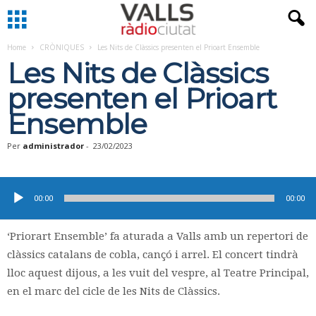
Home
CRÒNIQUES
Les Nits de Clàssics presenten el Prioart Ensemble
Les Nits de Clàssics
presenten el Prioart
Ensemble
Per
administrador
-
23/02/2023
Reproductor
d'àudio
00:00
00:00
‘Priorart Ensemble’ fa aturada a Valls amb un repertori de
clàssics catalans de cobla, cançó i arrel. El concert tindrà
lloc aquest dijous, a les vuit del vespre, al Teatre Principal,
en el marc del cicle de les Nits de Clàssics.