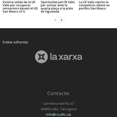
Victòria sòlida de la UE
Oportunitat pel CB Valls
La UE Valls reprèn la
Valls per recuperar
per somiar amb la
competició rebent un
sensacions davant el UD
quarta plaça a la pista
perillós San Mauro
San Mauro (3-1)
de l’Igualada
Entitat adherida
Contacte:
Carretera del Pla 37
43800 Valls, Tarragona
info@rcvalls.cat