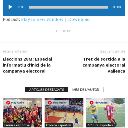
Reproductor
00:00
00:00
d'àudio
Podcast:
Play in new window
|
Download
PUBLICITAT
Article anterior
Següent article
Eleccions 28M: Especial
Tret de sortida a la
informatiu d’inici de la
campanya electoral
campanya electoral
vallenca
ARTICLES DESTACATS
MÉS DE L'AUTOR
Crònica esportiva
Crònica esportiva
Crònica esportiva