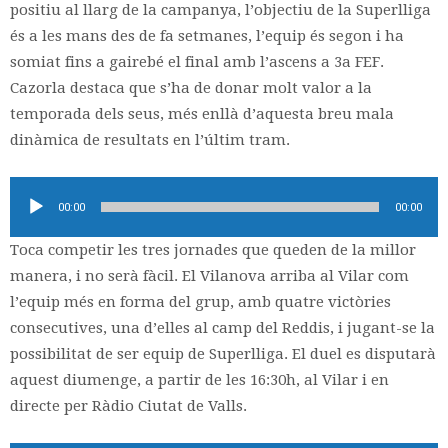
positiu al llarg de la campanya, l’objectiu de la Superlliga
és a les mans des de fa setmanes, l’equip és segon i ha
somiat fins a gairebé el final amb l’ascens a 3a FEF.
Cazorla destaca que s’ha de donar molt valor a la
temporada dels seus, més enllà d’aquesta breu mala
dinàmica de resultats en l’últim tram.
Reproductor
00:00
00:00
d'àudio
Toca competir les tres jornades que queden de la millor
manera, i no serà fàcil. El Vilanova arriba al Vilar com
l’equip més en forma del grup, amb quatre victòries
consecutives, una d’elles al camp del Reddis, i jugant-se la
possibilitat de ser equip de Superlliga. El duel es disputarà
aquest diumenge, a partir de les 16:30h, al Vilar i en
directe per Ràdio Ciutat de Valls.