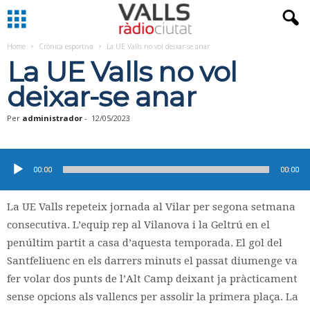
Home
Crònica esportiva
La UE Valls no vol deixar-se anar
La UE Valls no vol
deixar-se anar
Per
administrador
-
12/05/2023
Reproductor
d'àudio
00:00
00:00
La UE Valls repeteix jornada al Vilar per segona setmana
consecutiva. L’equip rep al Vilanova i la Geltrú en el
penúltim partit a casa d’aquesta temporada. El gol del
Santfeliuenc en els darrers minuts el passat diumenge va
fer volar dos punts de l’Alt Camp deixant ja pràcticament
sense opcions als vallencs per assolir la primera plaça. La