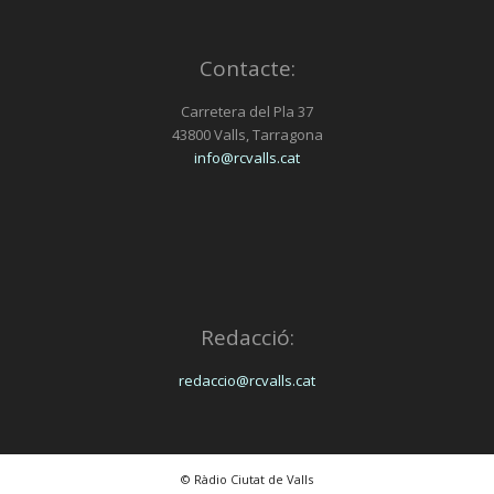
Contacte:
Carretera del Pla 37
43800 Valls, Tarragona
info@rcvalls.cat
Redacció:
redaccio@rcvalls.cat
© Ràdio Ciutat de Valls