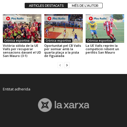
ARTICLES DESTACATS
MÉS DE L'AUTOR
Crònica esportiva
Crònica esportiva
Crònica esportiva
Victòria sòlida de la UE
Oportunitat pel CB Valls
La UE Valls reprèn la
Valls per recuperar
per somiar amb la
competició rebent un
sensacions davant el UD
quarta plaça a la pista
perillós San Mauro
San Mauro (3-1)
de l’Igualada
Entitat adherida