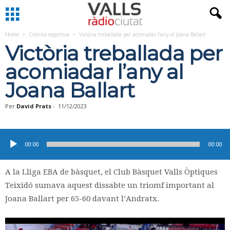
Home
Crònica esportiva
Victòria treballada per acomiadar l’any al Joana Ballart
Victòria treballada per
acomiadar l’any al
Joana Ballart
Per
David Prats
-
11/12/2023
Reproductor
d'àudio
00:00
00:00
A la Lliga EBA de bàsquet, el Club Bàsquet Valls Òptiques
Teixidó sumava aquest dissabte un triomf important al
Joana Ballart per 65-60 davant l’Andratx.