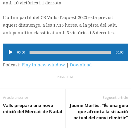
amb 10 victòries i 1 derrota.
L’últim partit del CB Valls d’aquest 2023 està previst
aquest diumenge, a les 17.15 hores, a la pista del Salt,
antepenúltim classificat amb 3 victòries i 8 derrotes.
Reproductor
00:00
00:00
d'àudio
Podcast:
Play in new window
|
Download
PUBLICITAT
Article anterior
Següent article
Valls prepara una nova
Jaume Marlés: “És una guia
edició del Mercat de Nadal
que afronta la situació
actual del canvi climàtic”