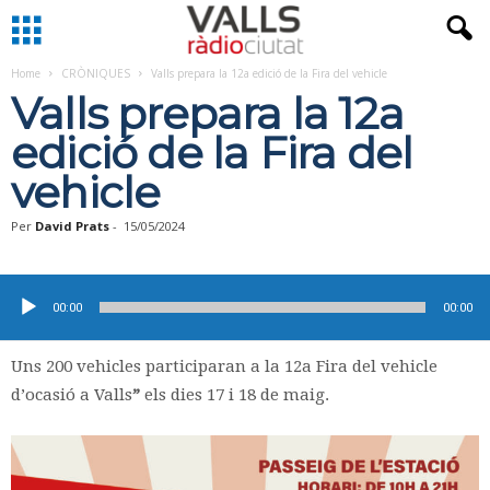
Home
CRÒNIQUES
Valls prepara la 12a edició de la Fira del vehicle
Valls prepara la 12a
edició de la Fira del
vehicle
Per
David Prats
-
15/05/2024
Reproductor
d'àudio
00:00
00:00
Uns 200 vehicles participaran a la 12a Fira del vehicle
d’ocasió a Valls
”
els dies 17 i 18 de maig.