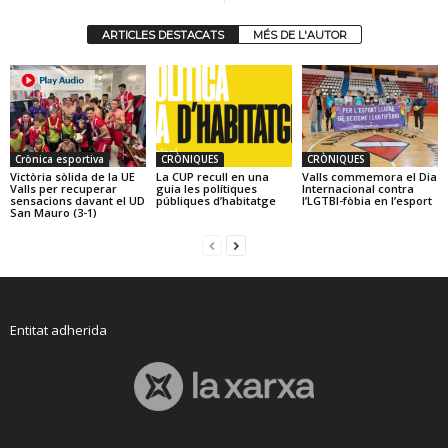
ARTICLES DESTACATS
MÉS DE L'AUTOR
Crònica esportiva
CRÒNIQUES
CRÒNIQUES
Victòria sòlida de la UE
La CUP recull en una
Valls commemora el Dia
Valls per recuperar
guia les polítiques
Internacional contra
sensacions davant el UD
públiques d’habitatge
l’LGTBI-fòbia en l’esport
San Mauro (3-1)
Entitat adherida