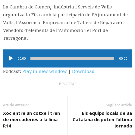
La Cambra de Comerç, Indústria i Serveis de Valls
organitza la Fira amb la participació de l’Ajuntament de
Valls, l’Associació Empresarial de Tallers de Reparació i
Venedors d’elements de l’Automoció i el Port de
Tarragona
.
Reproductor
00:00
00:00
d'àudio
Podcast:
Play in new window
|
Download
PUBLICITAT
Article anterior
Següent article
Xoc entre un cotxe i tren
Els equips locals de 3a
de mercaderies a la línia
Catalana disputen l’última
R14
jornada