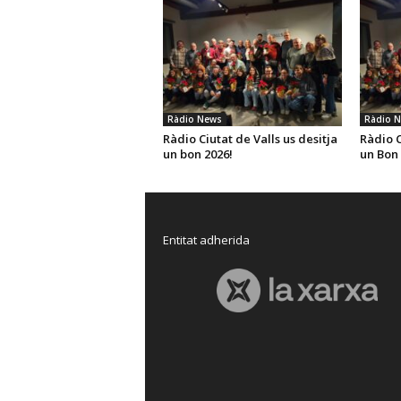
Ràdio News
Ràdio 
Ràdio Ciutat de Valls us desitja
Ràdio C
un bon 2026!
un Bon 
Entitat adherida