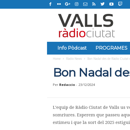
R
à
d
i
o
C
i
Info Pòdcast
PROGRAMES
u
Home
Ràdio News
Bon Nadal des de Ràdio Ciutat d
t
a
Bon Nadal des
t
d
e
Per
Redaccio
-
23/12/2024
V
a
l
L’equip de Ràdio Ciutat de Valls us vo
l
s
somriures. Esperem que passeu aqu
estimeu i que la sort del 2025 estigui 