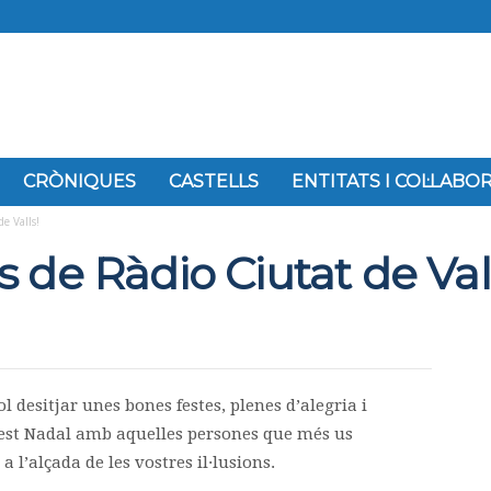
CRÒNIQUES
CASTELLS
ENTITATS I COL·LAB
e Valls!
 de Ràdio Ciutat de Vall
l desitjar unes bones festes, plenes d’alegria i
est Nadal amb aquelles persones que més us
a l’alçada de les vostres il·lusions.