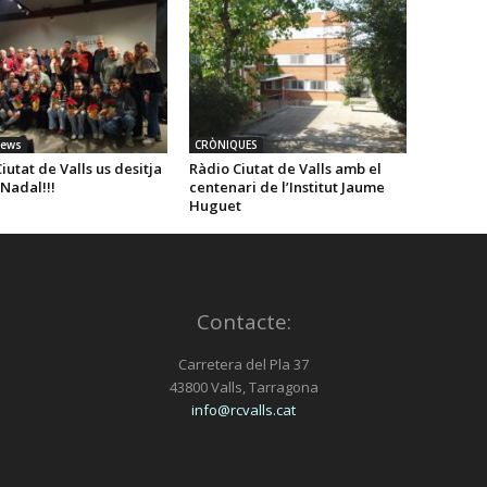
News
CRÒNIQUES
iutat de Valls us desitja
Ràdio Ciutat de Valls amb el
Nadal!!!
centenari de l’Institut Jaume
Huguet
Contacte:
Carretera del Pla 37
43800 Valls, Tarragona
info@rcvalls.cat