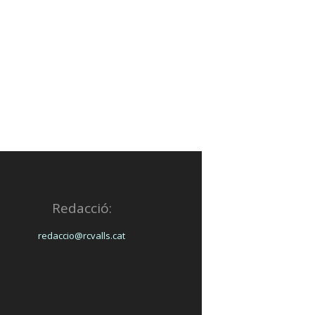
Redacció:
redaccio@rcvalls.cat