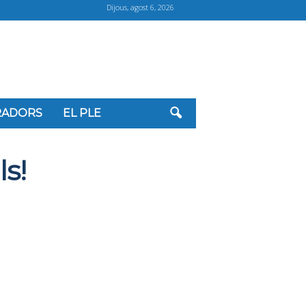
Dijous, agost 6, 2026
ORADORS
EL PLE
s!