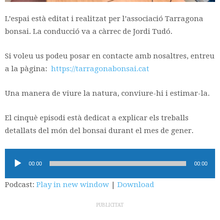
L’espai està editat i realitzat per l’associació Tarragona
bonsai. La conducció va a càrrec de Jordi Tudó.
Si voleu us podeu posar en contacte amb nosaltres, entreu
a la pàgina:
https://tarragonabonsai.cat
Una manera de viure la natura, conviure-hi i estimar-la.
El cinquè episodi està dedicat a explicar els treballs
detallats del món del bonsai durant el mes de gener.
Reproductor
00:00
00:00
d'àudio
Podcast:
Play in new window
|
Download
PUBLICITAT