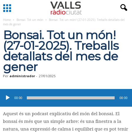
Home
Bonsai. Tot un món
Bonsai. Tot un món! (27-01-2025). Treballs detallats del
mes de gener
Bonsai. Tot un món!
(27-01-2025). Treballs
detallats del mes de
gener
Per
administrador
-
27/01/2025
Reproductor
d'àudio
00:00
00:00
Aquest és un podcast explicatiu del món del bonsai. El
bonsai és més que un simple arbre: és una finestra a la
natura, una expressió de calma i equilibri que es pot tenir