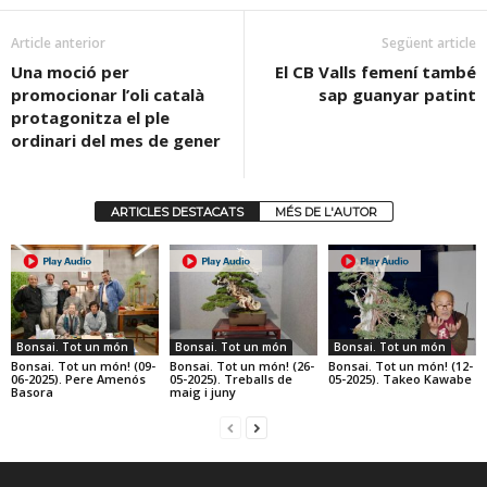
Article anterior
Següent article
Una moció per
El CB Valls femení també
promocionar l’oli català
sap guanyar patint
protagonitza el ple
ordinari del mes de gener
ARTICLES DESTACATS
MÉS DE L'AUTOR
Bonsai. Tot un món
Bonsai. Tot un món
Bonsai. Tot un món
Bonsai. Tot un món! (09-
Bonsai. Tot un món! (26-
Bonsai. Tot un món! (12-
06-2025). Pere Amenós
05-2025). Treballs de
05-2025). Takeo Kawabe
Basora
maig i juny