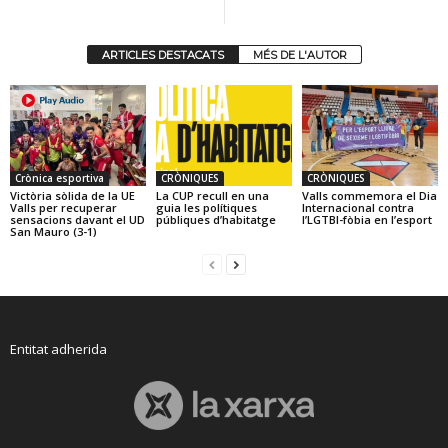
ARTICLES DESTACATS
MÉS DE L'AUTOR
Crònica esportiva
CRÒNIQUES
CRÒNIQUES
Victòria sòlida de la UE
La CUP recull en una
Valls commemora el Dia
Valls per recuperar
guia les polítiques
Internacional contra
sensacions davant el UD
públiques d’habitatge
l’LGTBI-fòbia en l’esport
San Mauro (3-1)
Entitat adherida