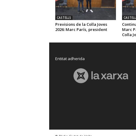
CASTELLS
CASTELL
Previsions de la Colla Joves
Continu
2026: Marc París, president
Marc Pa
Colla J
Entitat adherida