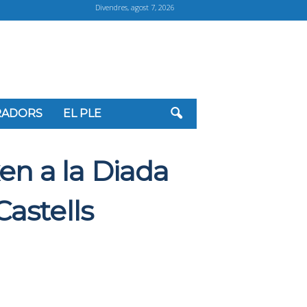
Divendres, agost 7, 2026
ORADORS
EL PLE
en a la Diada
astells