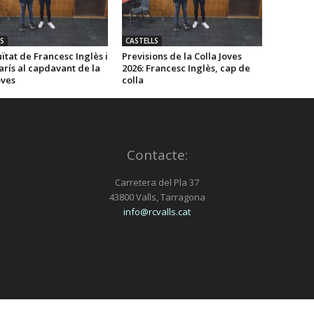
S
CASTELLS
ïtat de Francesc Inglès i
Previsions de la Colla Joves
rís al capdavant de la
2026: Francesc Inglès, cap de
oves
colla
Contacte:
Carretera del Pla 37
43800 Valls, Tarragona
info@rcvalls.cat