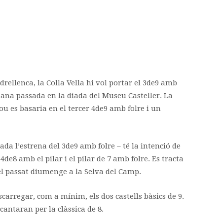
rellenca, la Colla Vella hi vol portar el 3de9 amb
mana passada en la diada del Museu Casteller. La
ou es basaria en el tercer 4de9 amb folre i un
da l’estrena del 3de9 amb folre – té la intenció de
 4de8 amb el pilar i el pilar de 7 amb folre. Es tracta
el passat diumenge a la Selva del Camp.
scarregar, com a mínim, els dos castells bàsics de 9.
cantaran per la clàssica de 8.