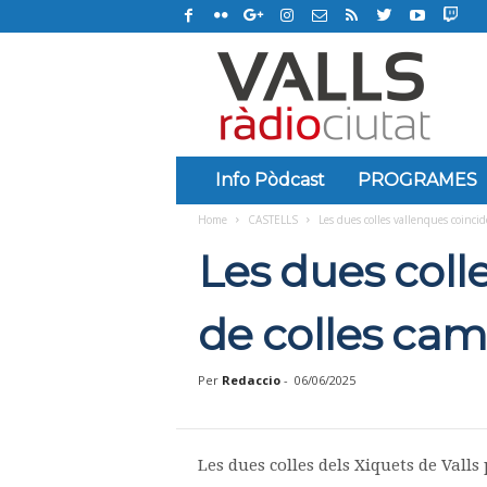
R
à
d
i
o
C
i
Info Pòdcast
PROGRAMES
u
Home
CASTELLS
Les dues colles vallenques coincid
t
a
Les dues coll
t
d
e
de colles cam
V
a
Per
Redaccio
-
06/06/2025
l
l
s
Les dues colles dels Xiquets de Valls