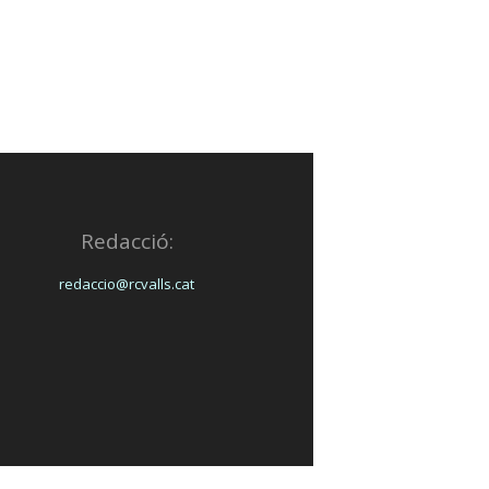
Redacció:
redaccio@rcvalls.cat