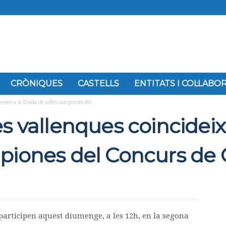
CRÒNIQUES
CASTELLS
ENTITATS I COL·LAB
eixen a la Diada de colles campiones del...
es vallenques coincideix
piones del Concurs de C
 participen aquest diumenge, a les 12h, en la segona