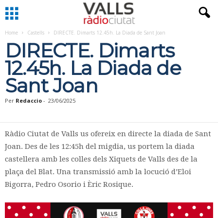
Home
Castells
DIRECTE. Dimarts 12.45h. La Diada de Sant Joan
DIRECTE. Dimarts
12.45h. La Diada de
Sant Joan
Per
Redaccio
-
23/06/2025
Ràdio Ciutat de Valls us ofereix en directe la diada de Sant
Joan. Des de les 12:45h del migdia, us portem la diada
castellera amb les colles dels Xiquets de Valls des de la
plaça del Blat. Una transmissió amb la locució d’Eloi
Bigorra, Pedro Osorio i Èric Rosique.