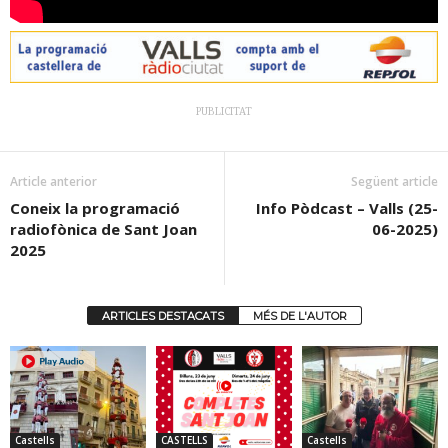
PUBLICITAT
Article anterior
Següent article
Coneix la programació
Info Pòdcast – Valls (25-
radiofònica de Sant Joan
06-2025)
2025
ARTICLES DESTACATS
MÉS DE L'AUTOR
Castells
CASTELLS
Castells