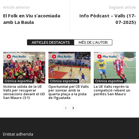
Article anterior
Següent article
El Folk en Viu s’acomiada
Info Pòdcast – Valls (17-
amb La Baula
07-2025)
ARTICLES DESTACATS
MÉS DE L'AUTOR
Crònica esportiva
Crònica esportiva
Crònica esportiva
Victòria sòlida de la UE
Oportunitat pel CB Valls
La UE Valls reprèn la
Valls per recuperar
per somiar amb la
competició rebent un
sensacions davant el UD
quarta plaça a la pista
perillós San Mauro
San Mauro (3-1)
de l’Igualada
Entitat adherida