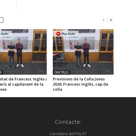
S
CASTELLS
ïtat de Francesc Inglès i
Previsions de la Colla Joves
rís al capdavant de la
2026: Francesc Inglès, cap de
oves
colla
Contacte:
Carretera del Pla 37