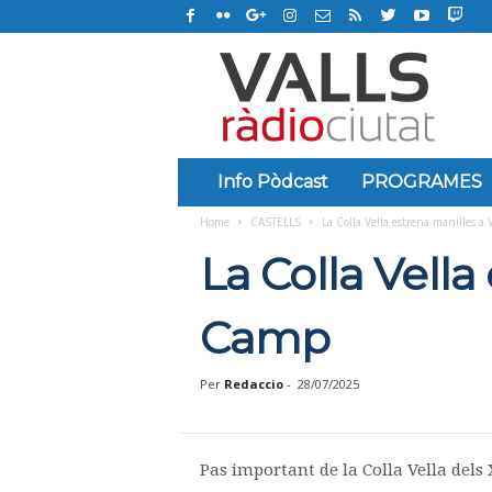
R
à
d
i
o
C
i
Info Pòdcast
PROGRAMES
u
Home
CASTELLS
La Colla Vella estrena manilles a
t
a
La Colla Vella
t
d
e
Camp
V
a
Per
Redaccio
-
28/07/2025
l
l
s
Pas important de la Colla Vella dels