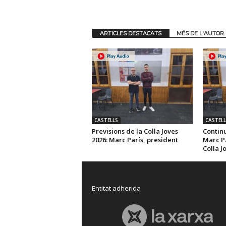
ARTICLES DESTACATS
MÉS DE L'AUTOR
CASTELLS
CASTELL
Previsions de la Colla Joves
Continu
2026: Marc París, president
Marc Pa
Colla J
Entitat adherida