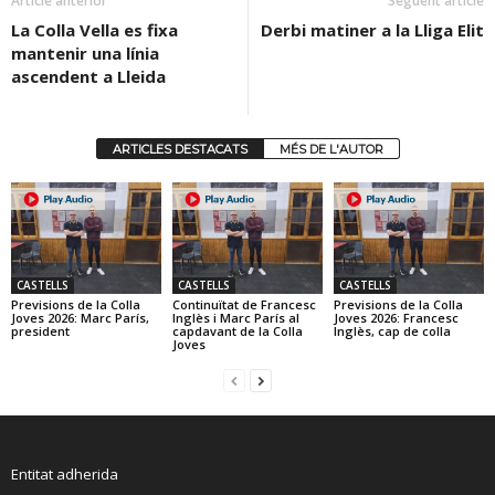
Article anterior
Següent article
La Colla Vella es fixa
Derbi matiner a la Lliga Elit
mantenir una línia
ascendent a Lleida
ARTICLES DESTACATS
MÉS DE L'AUTOR
CASTELLS
CASTELLS
CASTELLS
Previsions de la Colla
Continuïtat de Francesc
Previsions de la Colla
Joves 2026: Marc París,
Inglès i Marc París al
Joves 2026: Francesc
president
capdavant de la Colla
Inglès, cap de colla
Joves
Entitat adherida