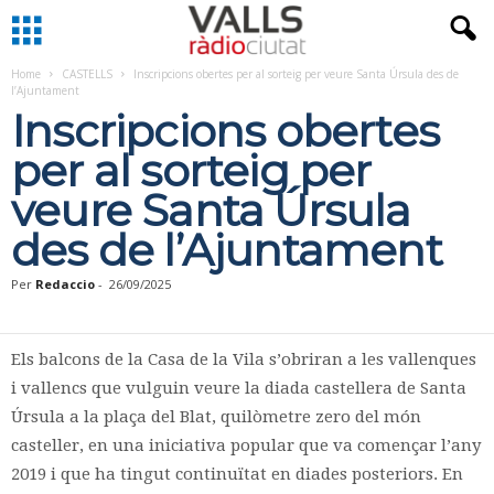
Home
CASTELLS
Inscripcions obertes per al sorteig per veure Santa Úrsula des de
l’Ajuntament
Inscripcions obertes
per al sorteig per
veure Santa Úrsula
des de l’Ajuntament
Per
Redaccio
-
26/09/2025
Els balcons de la Casa de la Vila s’obriran a les vallenques
i vallencs que vulguin veure la diada castellera de Santa
Úrsula a la plaça del Blat, quilòmetre zero del món
casteller, en una iniciativa popular que va començar l’any
2019 i que ha tingut continuïtat en diades posteriors. En