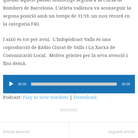
quedar aquest passat diumenge segona a la Cursa de
Bombers de Barcelona. L’atleta vallenca va aconseguir la
segona posició amb un temps de 31:59, un nou rècord en
la categoria F40.
I això és tot per avui. L’Infopòdcast Valls és una
coproducció de Ràdio Ciutat de Valls i La Xarxa de
Comunicació Local. Moltes gràcies per la seva atenció i
fins demà.
Reproductor
00:00
00:00
d'àudio
Podcast:
Play in new window
|
Download
PUBLICITAT
Article anterior
Següent article