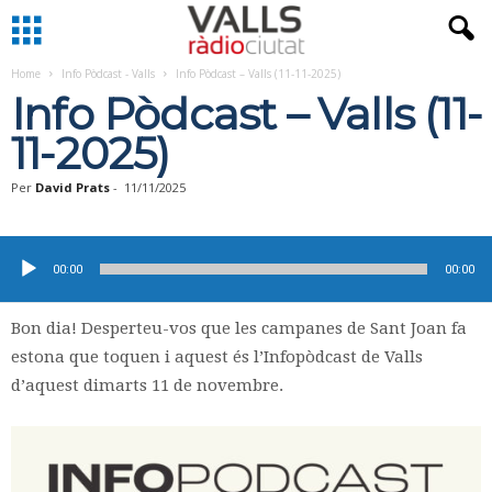
Home
Info Pòdcast - Valls
Info Pòdcast – Valls (11-11-2025)
Info Pòdcast – Valls (11-
11-2025)
Per
David Prats
-
11/11/2025
Reproductor
d'àudio
00:00
00:00
Bon dia! Desperteu-vos que les campanes de Sant Joan fa
estona que toquen i aquest és l’Infopòdcast de Valls
d’aquest dimarts 11 de novembre.