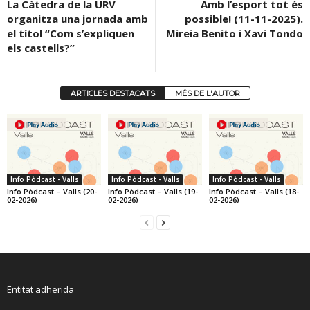
La Càtedra de la URV
Amb l’esport tot és
organitza una jornada amb
possible! (11-11-2025).
el títol “Com s’expliquen
Mireia Benito i Xavi Tondo
els castells?”
ARTICLES DESTACATS
MÉS DE L'AUTOR
Info Pòdcast - Valls
Info Pòdcast - Valls
Info Pòdcast - Valls
Info Pòdcast – Valls (20-
Info Pòdcast – Valls (19-
Info Pòdcast – Valls (18-
02-2026)
02-2026)
02-2026)
Entitat adherida