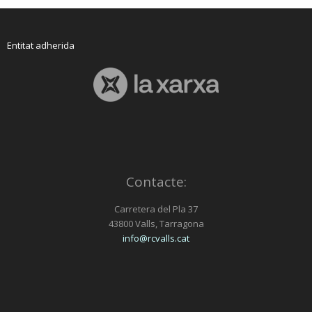
Entitat adherida
Contacte:
Carretera del Pla 37
43800 Valls, Tarragona
info@rcvalls.cat