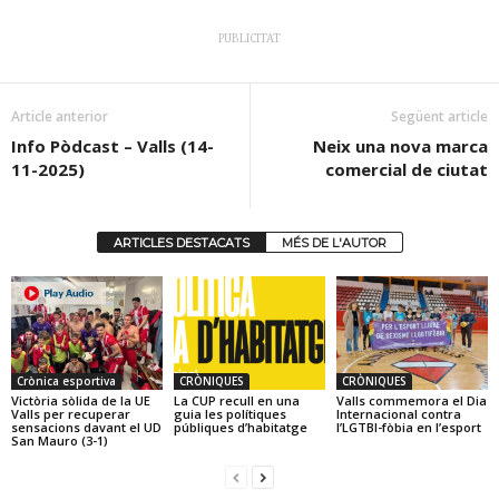
PUBLICITAT
Article anterior
Següent article
Info Pòdcast – Valls (14-
Neix una nova marca
11-2025)
comercial de ciutat
ARTICLES DESTACATS
MÉS DE L'AUTOR
Crònica esportiva
CRÒNIQUES
CRÒNIQUES
Victòria sòlida de la UE
La CUP recull en una
Valls commemora el Dia
Valls per recuperar
guia les polítiques
Internacional contra
sensacions davant el UD
públiques d’habitatge
l’LGTBI-fòbia en l’esport
San Mauro (3-1)