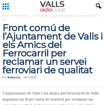
Home
CRÒNIQUES
Front comú de l’Ajuntament de Valls i els Amics del Ferrocarril
per...
Front comú de
l’Ajuntament de Valls i
els Amics del
Ferrocarril per
reclamar un servei
ferroviari de qualitat
Per
Redaccio
-
14/11/2025
L’Ajuntament de Valls i els Amics del Ferrocarril de Valls
impulsen un front comú de territori per reclamar un