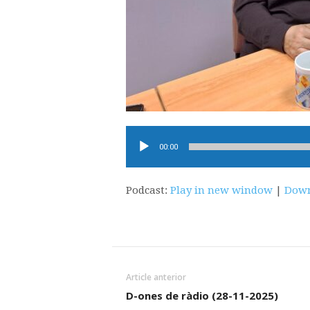
Reproductor
00:00
d'àudio
Podcast:
Play in new window
|
Down
Article anterior
D-ones de ràdio (28-11-2025)