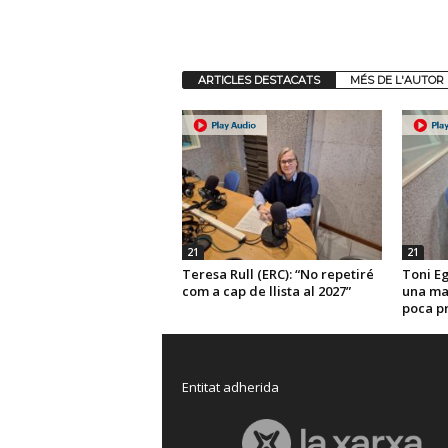
ARTICLES DESTACATS
MÉS DE L'AUTOR
21
21
Teresa Rull (ERC): “No repetiré
Toni Eg
com a cap de llista al 2027”
una man
poca pr
Entitat adherida