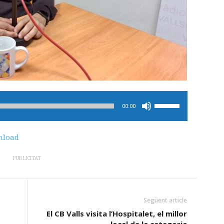
Feu
00:00
servir
les
load
tecles
de
PUBLICITAT
fletxa
cap
amunt/cap
Següent article
avall
El CB Valls visita l’Hospitalet, el millor
per