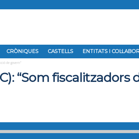
CRÒNIQUES
CASTELLS
ENTITATS I COL·LAB
acció de govern”
): “Som fiscalitzadors d