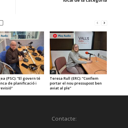
local de la categoria
incrementar
o
disminuir
el
volum.
21
ea (PSC): “El govern té
Teresa Rull (ERC): “Confiem
ca de planificació i
portar el nou pressupost ben
evisió”
aviat al ple”
Contacte: