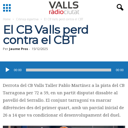
Home
Crònica esportiva
El CB Valls perd contra el CBT
El CB Valls perd
contra el CBT
Per
Jaume Pros
-
15/12/2025
Reproductor
d'àudio
00:00
00:00
Derrota del CB Valls Taller Pablo Martínez a la pista del CB
Tarragona per 72 a 59, en un partit disputat dissabte al
pavelló del Serrallo. El conjunt tarragoní va marcar
diferències des del primer quart, amb un parcial inicial de
26 a 14 que va condicionar el desenvolupament del duel.