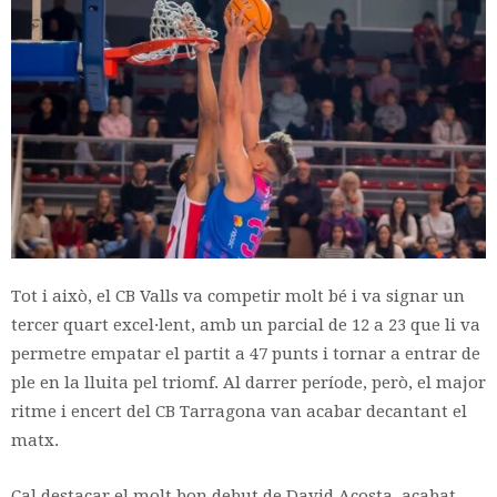
Tot i això, el CB Valls va competir molt bé i va signar un
tercer quart excel·lent, amb un parcial de 12 a 23 que li va
permetre empatar el partit a 47 punts i tornar a entrar de
ple en la lluita pel triomf. Al darrer període, però, el major
ritme i encert del CB Tarragona van acabar decantant el
matx.
Cal destacar el molt bon debut de David Acosta, acabat