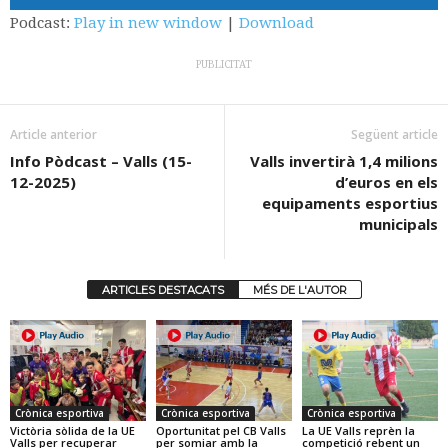
Podcast:
Play in new window
|
Download
PUBLICITAT
Article anterior
Següent article
Info Pòdcast – Valls (15-
Valls invertirà 1,4 milions
12-2025)
d’euros en els
equipaments esportius
municipals
ARTICLES DESTACATS
MÉS DE L'AUTOR
Crònica esportiva
Crònica esportiva
Crònica esportiva
Victòria sòlida de la UE
Oportunitat pel CB Valls
La UE Valls reprèn la
Valls per recuperar
per somiar amb la
competició rebent un