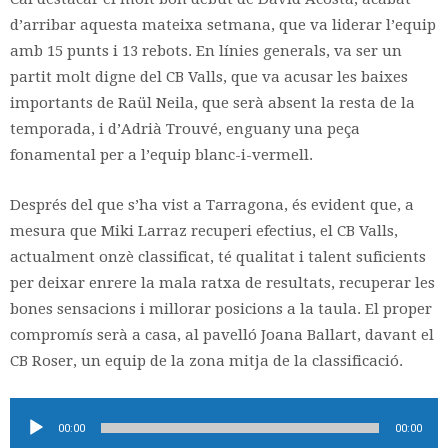
d’arribar aquesta mateixa setmana, que va liderar l’equip
amb 15 punts i 13 rebots. En línies generals, va ser un
partit molt digne del CB Valls, que va acusar les baixes
importants de Raül Neila, que serà absent la resta de la
temporada, i d’Adrià Trouvé, enguany una peça
fonamental per a l’equip blanc-i-vermell.
Després del que s’ha vist a Tarragona, és evident que, a
mesura que Miki Larraz recuperi efectius, el CB Valls,
actualment onzè classificat, té qualitat i talent suficients
per deixar enrere la mala ratxa de resultats, recuperar les
bones sensacions i millorar posicions a la taula. El proper
compromís serà a casa, al pavelló Joana Ballart, davant el
CB Roser, un equip de la zona mitja de la classificació.
Reproductor
00:00
00:00
d'àudio