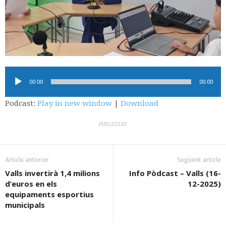
Reproductor
00:00
00:00
d'àudio
Podcast:
Play in new window
|
Download
PUBLICITAT
Article anterior
Següent article
Valls invertirà 1,4 milions
Info Pòdcast – Valls (16-
d’euros en els
12-2025)
equipaments esportius
municipals