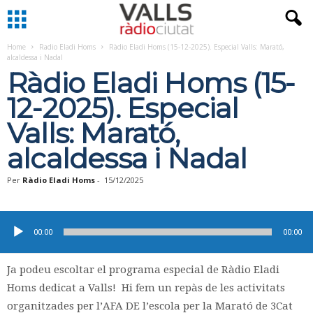
Home
Radio Eladi Homs
Ràdio Eladi Homs (15-12-2025). Especial Valls: Marató,
alcaldessa i Nadal
Ràdio Eladi Homs (15-
12-2025). Especial
Valls: Marató,
alcaldessa i Nadal
Per
Ràdio Eladi Homs
-
15/12/2025
Reproductor
d'àudio
00:00
00:00
Ja podeu escoltar el programa especial de Ràdio Eladi
Homs dedicat a Valls! Hi fem un repàs de les activitats
organitzades per l’AFA DE l’escola per la Marató de 3Cat