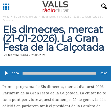
Home
Els dimecres, mercat
Els dimecres, mercat (21-01-2026). La Gran Festa de la
Calçotada
Els dimecres, mercat
(21-01-2026). La Gran
Festa de la Calçotada
Per
Montse Plana
-
21/01/2026
Reproductor
d'àudio
00:00
00:00
Primer programa de Els dimecres, mercat d’aquest 2026.
Parlarem de la Gran Festa de la Calçotada. La ciutat ho té
tot a punt per viure aquest diumenge, 25 de gener, la 44a
edició i en parlarem amb el president de la Cambra de