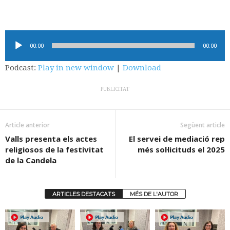
Reproductor
00:00
00:00
d'àudio
Podcast:
Play in new window
|
Download
PUBLICITAT
Article anterior
Següent article
Valls presenta els actes
El servei de mediació rep
religiosos de la festivitat
més sol·licituds el 2025
de la Candela
ARTICLES DESTACATS
MÉS DE L'AUTOR