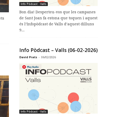
Info Pòdcast - Valls
Bon dia! Desperteu-vos que les campanes
de Sant Joan fa estona que toquen i aquest
ets
és l’Infopòdcast de Valls d’aquest dilluns
9...
Info Pòdcast – Valls (06-02-2026)
David Prats
-
06/02/2026
Info Pòdcast - Valls