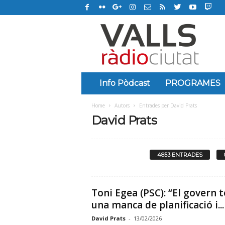
R
à
d
i
o
C
i
Info Pòdcast
PROGRAMES
u
t
Home
Autors
Entrades per David Prats
a
David Prats
t
d
e
4853 ENTRADES
V
a
l
l
Toni Egea (PSC): “El govern t
s
una manca de planificació i...
David Prats
-
13/02/2026