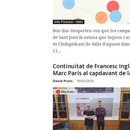
Info Pòdcast - Valls
Bon dia! Desperteu-vos que les camp
de Sant Joan fa estona que toquen i a
és l’Infopòdcast de Valls d’aquest dim
11...
Continuïtat de Francesc Ingl
Marc París al capdavant de la
David Prats
-
09/02/2026