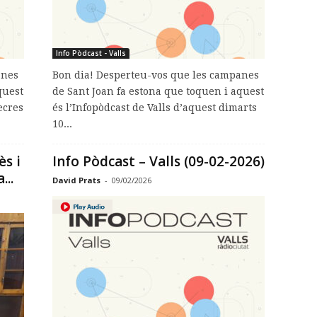
Info Pòdcast - Valls
anes
Bon dia! Desperteu-vos que les campanes
quest
de Sant Joan fa estona que toquen i aquest
ecres
és l’Infopòdcast de Valls d’aquest dimarts
10...
ès i
Info Pòdcast – Valls (09-02-2026)
...
David Prats
-
09/02/2026