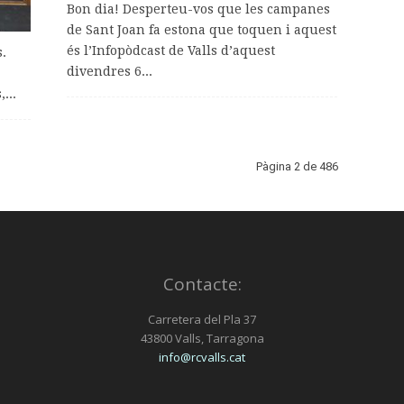
Bon dia! Desperteu-vos que les campanes
de Sant Joan fa estona que toquen i aquest
és l’Infopòdcast de Valls d’aquest
.
divendres 6...
...
Pàgina 2 de 486
Contacte:
Carretera del Pla 37
43800 Valls, Tarragona
info@rcvalls.cat