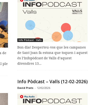
Info Pòdcast - Valls
Bon dia! Desperteu-vos que les campanes
de Sant Joan fa estona que toquen i aquest
a de
és l’Infopòdcast de Valls d’aquest
divendres 13...
l ple
Info Pòdcast – Valls (12-02-2026)
David Prats
-
12/02/2026