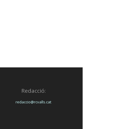
Redacció:
redaccio@rcvalls.cat