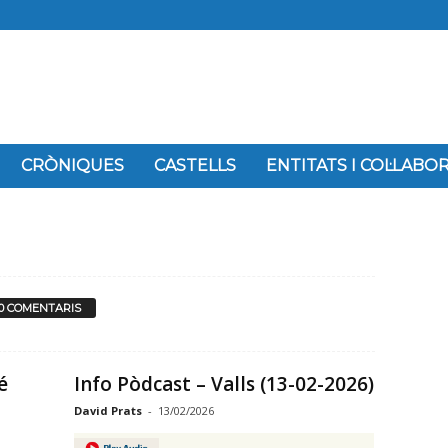
CRÒNIQUES
CASTELLS
ENTITATS I COL·LAB
0 COMENTARIS
é
Info Pòdcast – Valls (13-02-2026)
David Prats
-
13/02/2026