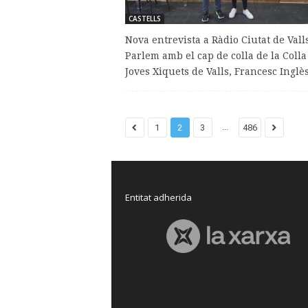
CASTELLS
Nova entrevista a Ràdio Ciutat de Valls
Parlem amb el cap de colla de la Colla
Joves Xiquets de Valls, Francesc Inglès,
...
1
2
3
486
Entitat adherida