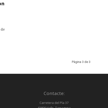
on
 de
Pàgina 3 de 3
Contacte:
Carretera del Pla 37
43800 Valls, Tarragona