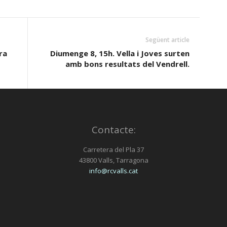
Següent article
ra
Diumenge 8, 15h. Vella i Joves surten
amb bons resultats del Vendrell.
Contacte:
Carretera del Pla 37
43800 Valls, Tarragona
info@rcvalls.cat