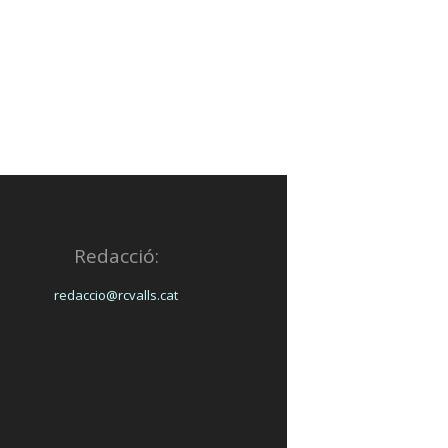
Redacció:
redaccio@rcvalls.cat