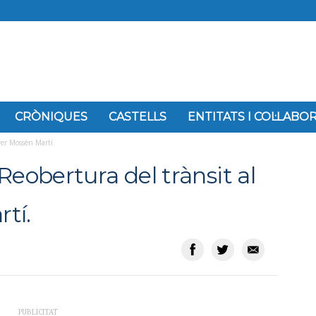
CRÒNIQUES
CASTELLS
ENTITATS I COL·LAB
rer Mossèn Martí.
Reobertura del trànsit al
tí.
PUBLICITAT