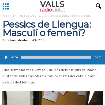
Home
ENTITATS I COL·LABORADORS
Pessics de Llengua: Masculí o femení?
Pessics de Llengua:
Masculí o femení?
Per
administrador
-
04/12/2018
Reproductor
d'àudio
00:00
00:00
Una setmana més Teresa Rull des dels estudis de Ràdio
Ciutat de Valls ens ofereix millorar l’ús del català amb
Pessics de Llengua.