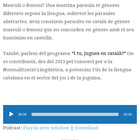
Masculí o femení? Una mateixa paraula té gèneres
diferents segons la llengua, sobretot les paraules
abstractes. Avui coneixem paraules en català de gènere
masculí o femení que no concorden en gènere amb el seu
homònim en castellà.
També, parlem del programa
“I tu, jugues en català?”
On
es contribueix, des del 2013 pel Consorci per a la
Normalització Lingüística, a potenciar l’ús de la llengua
catalana en el sector del joc i de la joguina.
Reproductor
00:00
00:00
d'àudio
Podcast:
Play in new window
|
Download