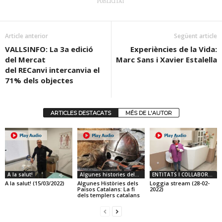
PUBLICITAT
Article anterior
Següent article
VALLSINFO: La 3a edició
Experiències de la Vida:
del Mercat
Marc Sans i Xavier Estalella
del RECanvi intercanvia el
71% dels objectes
ARTICLES DESTACATS
MÉS DE L'AUTOR
A la salut!
Algunes histories dels paisos catalans
ENTITATS I COL·LABORADORS
A la salut! (15/03/2022)
Algunes Històries dels
Loggia stream (28-02-
Països Catalans: La fi
2022)
dels templers catalans