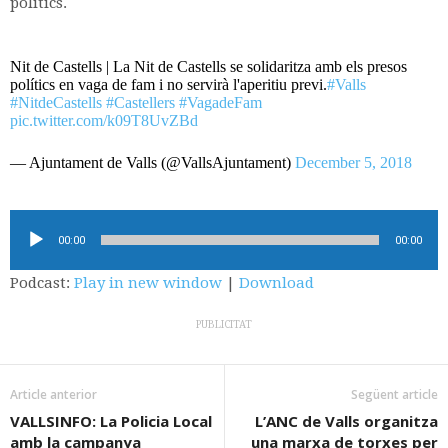
polítics.
Nit de Castells | La Nit de Castells se solidaritza amb els presos
polítics en vaga de fam i no servirà l'aperitiu previ.
#Valls
#NitdeCastells
#Castellers
#VagadeFam
pic.twitter.com/k09T8UvZBd
— Ajuntament de Valls (@VallsAjuntament)
December 5, 2018
Reproductor
00:00
00:00
d'àudio
Podcast:
Play in new window
|
Download
PUBLICITAT
Article anterior
Següent article
VALLSINFO: La Policia Local
L’ANC de Valls organitza
amb la campanya
una marxa de torxes per