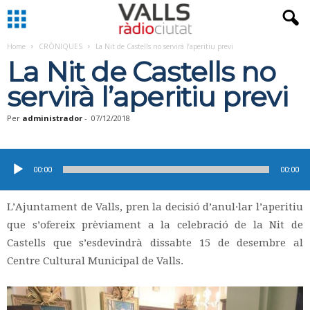
Home
CRÒNIQUES
La Nit de Castells no servirà l’aperitiu previ
La Nit de Castells no
servirà l’aperitiu previ
Per
administrador
-
07/12/2018
Reproductor
d'àudio
00:00
00:00
L’Ajuntament de Valls, pren la decisió d’anul·lar l’aperitiu
que s’ofereix prèviament a la celebració de la Nit de
Castells que s’esdevindrà dissabte 15 de desembre al
Centre Cultural Municipal de Valls.