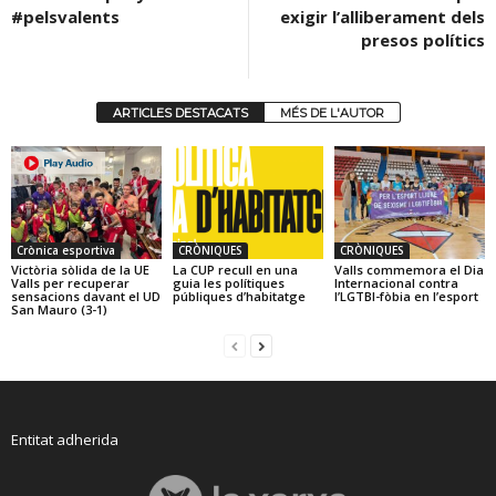
#pelsvalents
exigir l’alliberament dels
presos polítics
ARTICLES DESTACATS
MÉS DE L'AUTOR
Crònica esportiva
CRÒNIQUES
CRÒNIQUES
Victòria sòlida de la UE
La CUP recull en una
Valls commemora el Dia
Valls per recuperar
guia les polítiques
Internacional contra
sensacions davant el UD
públiques d’habitatge
l’LGTBI-fòbia en l’esport
San Mauro (3-1)
Entitat adherida