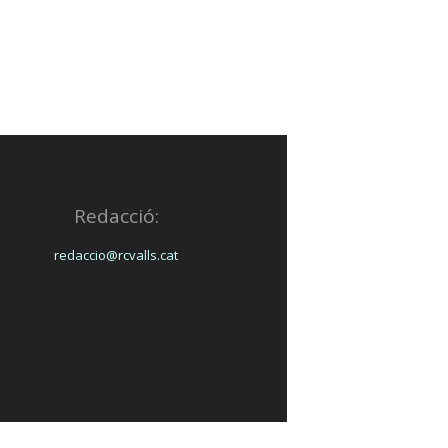
Redacció:
redaccio@rcvalls.cat