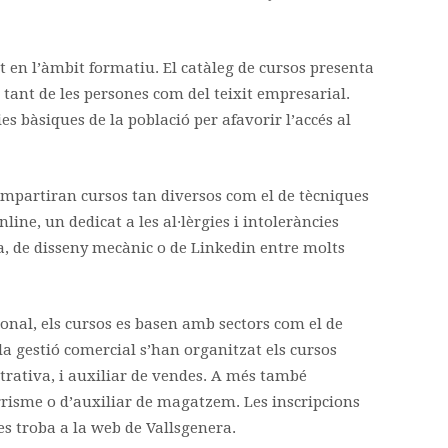
t en l’àmbit formatiu. El catàleg de cursos presenta
 tant de les persones com del teixit empresarial.
es bàsiques de la població per afavorir l’accés al
’impartiran cursos tan diversos com el de tècniques
line, un dedicat a les al·lèrgies i intoleràncies
, de disseny mecànic o de Linkedin entre molts
ional, els cursos es basen amb sectors com el de
 la gestió comercial s’han organitzat els cursos
trativa, i auxiliar de vendes. A més també
rrisme o d’auxiliar de magatzem. Les inscripcions
 es troba a la web de Vallsgenera.