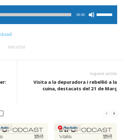
Feu
00:00
servir
les
load
tecles
de
PUBLICITAT
fletxa
cap
amunt/cap
Següent article
avall
er:
Visita a la depuradora i rebel·lió a la
per
cuina, destacats del 21 de Març
incrementar
o
disminuir
el
volum.