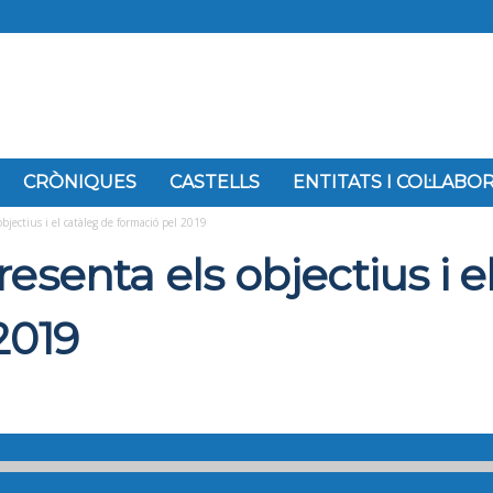
CRÒNIQUES
CASTELLS
ENTITATS I COL·LAB
bjectius i el catàleg de formació pel 2019
esenta els objectius i e
2019