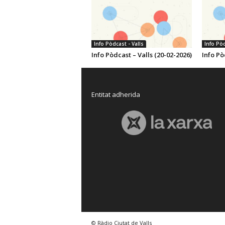
Info Pòdcast - Valls
Info Pòd
Info Pòdcast – Valls (20-02-2026)
Info Pò
Entitat adherida
© Ràdio Ciutat de Valls