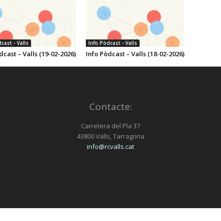
cast - Valls
Info Pòdcast - Valls
dcast – Valls (19-02-2026)
Info Pòdcast – Valls (18-02-2026)
Contacte:
Carretera del Pla 37
43800 Valls, Tarragona
info@rcvalls.cat