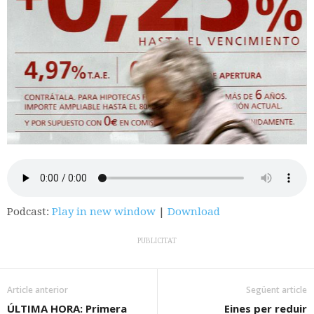
Podcast:
Play in new window
|
Download
PUBLICITAT
Article anterior
Següent article
ÚLTIMA HORA: Primera
Eines per reduir