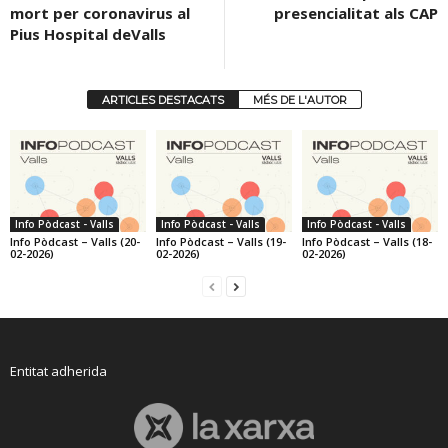
mort per coronavirus al
presencialitat als CAP
Pius Hospital deValls
ARTICLES DESTACATS
MÉS DE L'AUTOR
Info Pòdcast - Valls
Info Pòdcast - Valls
Info Pòdcast - Valls
Info Pòdcast – Valls (20-
Info Pòdcast – Valls (19-
Info Pòdcast – Valls (18-
02-2026)
02-2026)
02-2026)
Entitat adherida