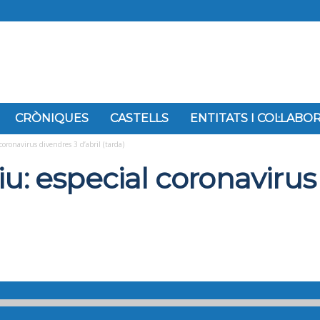
CRÒNIQUES
CASTELLS
ENTITATS I COL·LAB
coronavirus divendres 3 d’abril (tarda)
iu: especial coronavirus