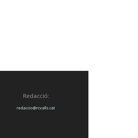
Redacció:
redaccio@rcvalls.cat