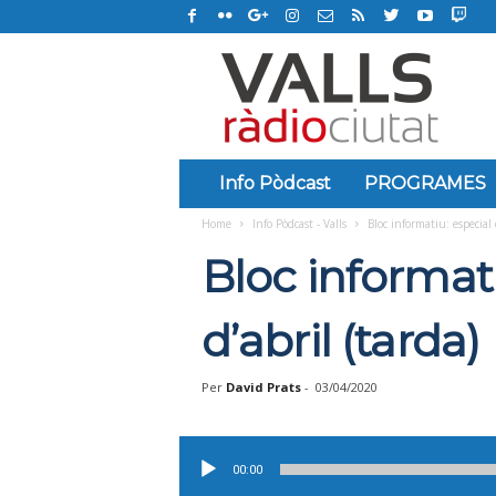
R
à
d
i
o
C
i
Info Pòdcast
PROGRAMES
u
Home
Info Pòdcast - Valls
Bloc informatiu: especial 
t
a
Bloc informat
t
d
e
d’abril (tarda)
V
a
Per
David Prats
-
03/04/2020
l
l
s
Reproductor
d'àudio
00:00