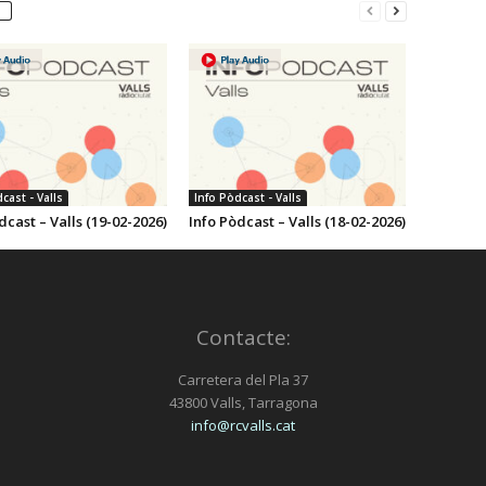
el
volum.
cast - Valls
Info Pòdcast - Valls
dcast – Valls (19-02-2026)
Info Pòdcast – Valls (18-02-2026)
Contacte:
Carretera del Pla 37
43800 Valls, Tarragona
info@rcvalls.cat