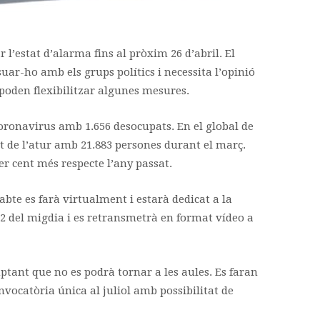
l’estat d’alarma fins al pròxim 26 d’abril. El
ar-ho amb els grups polítics i necessita l’opinió
s poden flexibilitzar algunes mesures.
 coronavirus amb 1.656 desocupats. En el global de
 de l’atur amb 21.883 persones durant el març.
er cent més respecte l’any passat.
sabte es farà virtualment i estarà dedicat a la
12 del migdia i es retransmetrà en format vídeo a
mptant que no es podrà tornar a les aules. Es faran
nvocatòria única al juliol amb possibilitat de