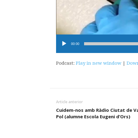
Reproductor
00:00
d'àudio
Podcast:
Play in new window
|
Down
Article anterior
Cuidem-nos amb Ràdio Ciutat de Val
Pol (alumne Escola Eugeni d’Ors)