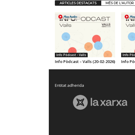
ARTICLES DESTACATS
MÉS DE L'AUTOR
Info Pòdcast - Valls
Info Pòd
Info Pòdcast – Valls (20-02-2026)
Info Pò
Entitat adherida