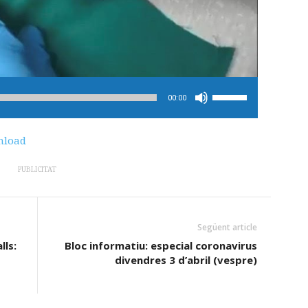
Feu
00:00
servir
les
load
tecles
de
PUBLICITAT
fletxa
cap
amunt/cap
Següent article
avall
ls:
Bloc informatiu: especial coronavirus
per
divendres 3 d’abril (vespre)
incrementar
o
disminuir