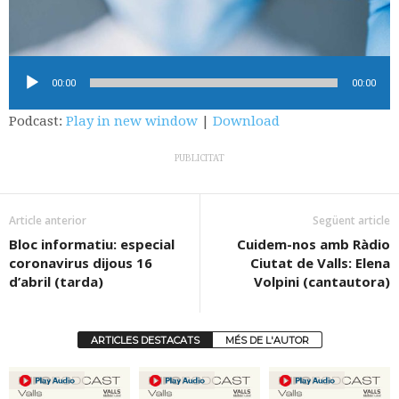
Reproductor
00:00
00:00
d'àudio
Podcast:
Play in new window
|
Download
PUBLICITAT
Article anterior
Següent article
Bloc informatiu: especial
Cuidem-nos amb Ràdio
coronavirus dijous 16
Ciutat de Valls: Elena
d’abril (tarda)
Volpini (cantautora)
ARTICLES DESTACATS
MÉS DE L'AUTOR