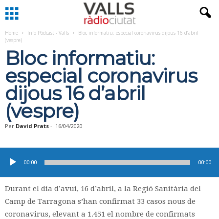
Home
Info Pòdcast - Valls
Bloc informatiu: especial coronavirus dijous 16 d’abril
(vespre)
Bloc informatiu:
especial coronavirus
dijous 16 d’abril
(vespre)
Per
David Prats
-
16/04/2020
Reproductor
d'àudio
00:00
00:00
Durant el dia d’avui, 16 d’abril, a la Regió Sanitària del
Camp de Tarragona s’han confirmat 33 casos nous de
coronavirus, elevant a 1.451 el nombre de confirmats