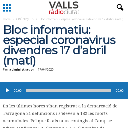
Home
CRÒNIQUES
Bloc informatiu: especial coronavirus divendres 17 d’abril (matí)
Bloc informatiu:
especial coronavirus
divendres 17 d’abril
(matí)
Per
administrador
-
17/04/2020
Reproductor
d'àudio
00:00
00:00
En les últimes hores s’han registrat a la demarcació de
Tarragona 21 defuncions i s’eleven a 182 les morts
acumulades. Pel que fa als nous contagis al Camp se