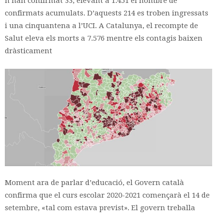
n’han confirmat 33, elevant a 1.451 el nombre de
confirmats acumulats. D’aquests 214 es troben ingressats
i una cinquantena a l’UCI. A Catalunya, el recompte de
Salut eleva els morts a 7.576 mentre els contagis baixen
dràsticament
Moment ara de parlar d’educació, el Govern català
confirma que el curs escolar 2020-2021 començarà el 14 de
setembre, «tal com estava previst». El govern treballa