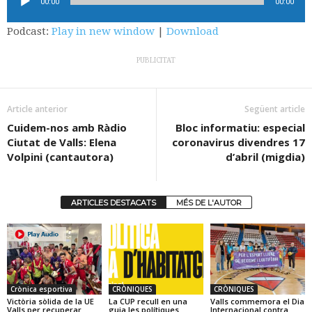
00:00
00:00
d'àudio
Podcast:
Play in new window
|
Download
PUBLICITAT
Article anterior
Següent article
Cuidem-nos amb Ràdio
Bloc informatiu: especial
Ciutat de Valls: Elena
coronavirus divendres 17
Volpini (cantautora)
d’abril (migdia)
ARTICLES DESTACATS
MÉS DE L'AUTOR
Crònica esportiva
CRÒNIQUES
CRÒNIQUES
Victòria sòlida de la UE
La CUP recull en una
Valls commemora el Dia
Valls per recuperar
guia les polítiques
Internacional contra