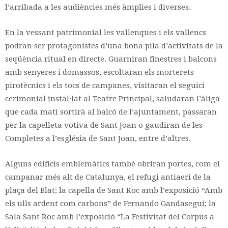
l’arribada a les audiències més àmplies i diverses.
En la vessant patrimonial les vallenques i els vallencs
podran ser protagonistes d’una bona pila d’activitats de la
seqüència ritual en directe. Guarniran finestres i balcons
amb senyeres i domassos, escoltaran els morterets
pirotècnics i els tocs de campanes, visitaran el seguici
cerimonial instal·lat al Teatre Principal, saludaran l’àliga
que cada matí sortirà al balcó de l’ajuntament, passaran
per la capelleta votiva de Sant Joan o gaudiran de les
Completes a l’església de Sant Joan, entre d’altres.
Alguns edificis emblemàtics també obriran portes, com el
campanar més alt de Catalunya, el refugi antiaeri de la
plaça del Blat; la capella de Sant Roc amb l’exposició “Amb
els ulls ardent com carbons” de Fernando Gandasegui; la
Sala Sant Roc amb l’exposició “La Festivitat del Corpus a