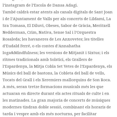
l’instagram de l’Escola de Dansa Adagi.
També caldrà estar atents als canals digitals de Sant Joan
i de l’Ajuntament de Valls per als concerts de Lildami, La
Sra Tomasa, El Diluvi, Obeses, Sabor de Gràcia, Meritxell
Nedderman, Crim, Nativa, Sense Sal i l’Orquestra
Rosaleda; les havaneres de Les Anxovetes; les titelles
d’Eudald Ferré, o els contes d’Annahatha
Ioga&Mindfulness; les versions de Mitjanit i Sixtus; i els
ritmes tradicionals amb Solstici, els Grallers de
l’Espardenya, la Mitja Cobla Set Vetes de l’Espardenya, els
Músics del ball de bastons, la Cobleta del ball de vells,
Tocats del Grall i els Xeremiers mallorquins de Son Roca.
A més, seran tretze formacions musicals més les que
actuaran en directe durant els actes rituals de culte i en
les matinades. La gran majoria de concerts de músiques
modernes tindran doble sessió, combinant els horaris de
tarda i vespre amb els més nocturns, per facilitar