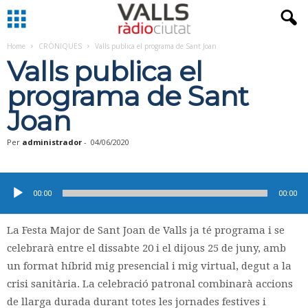
Home
CRÒNIQUES
Valls publica el programa de Sant Joan
Valls publica el
programa de Sant
Joan
Per
administrador
-
04/06/2020
Reproductor
d'àudio
00:00
00:00
La Festa Major de Sant Joan de Valls ja té programa i se
celebrarà entre el dissabte 20 i el dijous 25 de juny, amb
un format híbrid mig presencial i mig virtual, degut a la
crisi sanitària. La celebració patronal combinarà accions
de llarga durada durant totes les jornades festives i