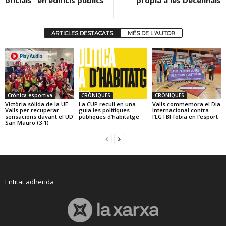
ARTICLES DESTACATS
MÉS DE L'AUTOR
Crònica esportiva
CRÒNIQUES
CRÒNIQUES
Victòria sòlida de la UE
La CUP recull en una
Valls commemora el Dia
Valls per recuperar
guia les polítiques
Internacional contra
sensacions davant el UD
públiques d’habitatge
l’LGTBI-fòbia en l’esport
San Mauro (3-1)
Entitat adherida