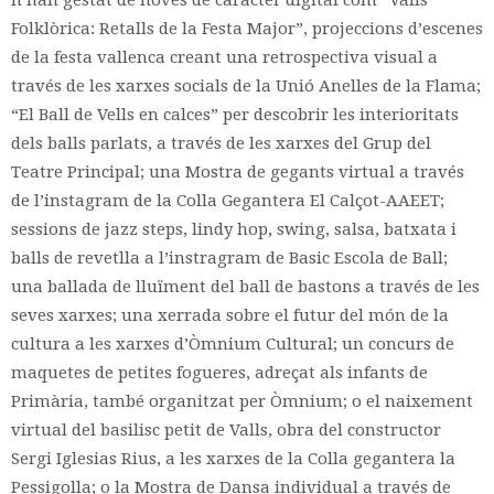
Folklòrica: Retalls de la Festa Major”, projeccions d’escenes
de la festa vallenca creant una retrospectiva visual a
través de les xarxes socials de la Unió Anelles de la Flama;
“El Ball de Vells en calces” per descobrir les interioritats
dels balls parlats, a través de les xarxes del Grup del
Teatre Principal; una Mostra de gegants virtual a través
de l’instagram de la Colla Gegantera El Calçot-AAEET;
sessions de jazz steps, lindy hop, swing, salsa, batxata i
balls de revetlla a l’instragram de Basic Escola de Ball;
una ballada de lluïment del ball de bastons a través de les
seves xarxes; una xerrada sobre el futur del món de la
cultura a les xarxes d’Òmnium Cultural; un concurs de
maquetes de petites fogueres, adreçat als infants de
Primària, també organitzat per Òmnium; o el naixement
virtual del basilisc petit de Valls, obra del constructor
Sergi Iglesias Rius, a les xarxes de la Colla gegantera la
Pessigolla; o la Mostra de Dansa individual a través de