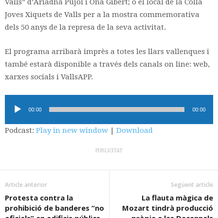
Valls” d’Ariadna Pujol i Ona Gibert; o el local de la Colla
Joves Xiquets de Valls per a la mostra commemorativa
dels 50 anys de la represa de la seva activitat.
El programa arribarà imprès a totes les llars vallenques i
també estarà disponible a través dels canals on line: web,
xarxes socials i VallsAPP.
Reproductor
00:00
00:00
d'àudio
Podcast:
Play in new window
|
Download
PUBLICITAT
Article anterior
Següent article
Protesta contra la
La flauta màgica de
prohibició de banderes “no
Mozart tindrà producció
oficials” en edificis públics
pròpia a les Decennals