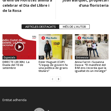
Gremi de Floristes anima a
Joan Barquet, propietari
celebrar el Dia del Llibre i
d’una floristeria
de la Rosa
ARTICLES DESTACATS
MÉS DE L'AUTOR
Especials
21
Entrevista
DIRECTE (20:30h). La
Ester Huguet (CUP):
Anna Farré i Susanna
Diada del 10 de
“L’equip de govern fa
Dasca: “El manifest del
setembre
una política de grans
8-M ens recorda que la
titulars”
igualtat és un miratge”
Entitat adherida