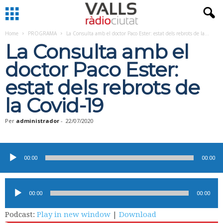
Home
PROGRAMA
La Consulta amb el doctor Paco Ester: estat dels rebrots de la...
La Consulta amb el
doctor Paco Ester:
estat dels rebrots de
la Covid-19
Per
administrador
-
22/07/2020
Reproductor
d'àudio
00:00
00:00
Reproductor
00:00
00:00
d'àudio
Podcast:
Play in new window
|
Download