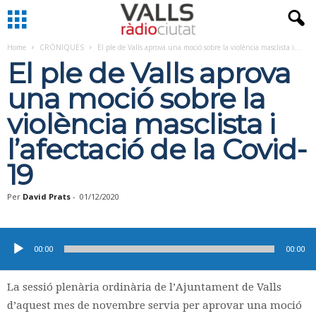
Home
CRÒNIQUES
El ple de Valls aprova una moció sobre la violència masclista i...
El ple de Valls aprova
una moció sobre la
violència masclista i
l’afectació de la Covid-
19
Per
David Prats
-
01/12/2020
Reproductor
d'àudio
00:00
00:00
La sessió plenària ordinària de l’Ajuntament de Valls
d’aquest mes de novembre servia per aprovar una moció