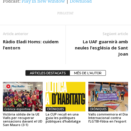
Podcast:
Play in new window
|
Download
PUBLICITAT
Article anterior
Següent article
Ràdio Eladi Homs: cuidem
La UAF guarnirà amb
l’entorn
neules l’església de Sant
Joan
ARTICLES DESTACATS
MÉS DE L'AUTOR
Crònica esportiva
CRÒNIQUES
CRÒNIQUES
Victòria sòlida de la UE
La CUP recull en una
Valls commemora el Dia
Valls per recuperar
guia les polítiques
Internacional contra
sensacions davant el UD
públiques d’habitatge
l’LGTBI-fòbia en l’esport
San Mauro (3-1)