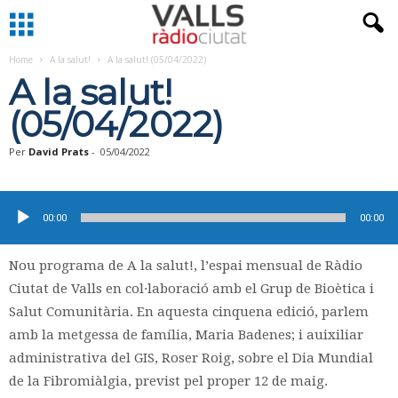
Home
A la salut!
A la salut! (05/04/2022)
A la salut!
(05/04/2022)
Per
David Prats
-
05/04/2022
Reproductor
d'àudio
00:00
00:00
Nou programa de A la salut!, l’espai mensual de Ràdio
Ciutat de Valls en col·laboració amb el Grup de Bioètica i
Salut Comunitària. En aquesta cinquena edició, parlem
amb la metgessa de família, Maria Badenes; i auixiliar
administrativa del GIS, Roser Roig, sobre el Dia Mundial
de la Fibromiàlgia, previst pel proper 12 de maig.