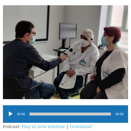
Reproductor
00:00
00:00
d'àudio
Podcast:
Play in new window
|
Download