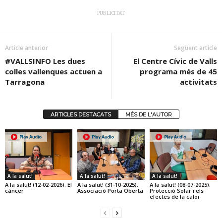
PUBLICITAT
Article anterior
Següent article
#VALLSINFO Les dues
El Centre Cívic de Valls
colles vallenques actuen a
programa més de 45
Tarragona
activitats
ARTICLES DESTACATS
MÉS DE L'AUTOR
A la salut!
A la salut!
A la salut!
A la salut! (12-02-2026). El
A la salut! (31-10-2025).
A la salut! (08-07-2025).
càncer
Associació Porta Oberta
Protecció Solar i els
efectes de la calor