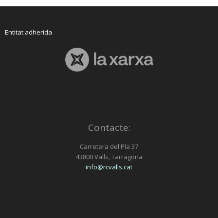
Entitat adherida
Contacte:
Carretera del Pla 37
43800 Valls, Tarragona
info@rcvalls.cat