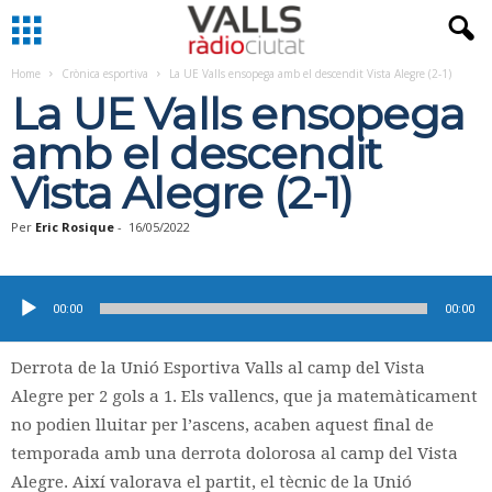
Home
Crònica esportiva
La UE Valls ensopega amb el descendit Vista Alegre (2-1)
La UE Valls ensopega
amb el descendit
Vista Alegre (2-1)
Per
Eric Rosique
-
16/05/2022
Reproductor
d'àudio
00:00
00:00
Derrota de la Unió Esportiva Valls al camp del Vista
Alegre per 2 gols a 1. Els vallencs, que ja matemàticament
no podien lluitar per l’ascens, acaben aquest final de
temporada amb una derrota dolorosa al camp del Vista
Alegre. Així valorava el partit, el tècnic de la Unió