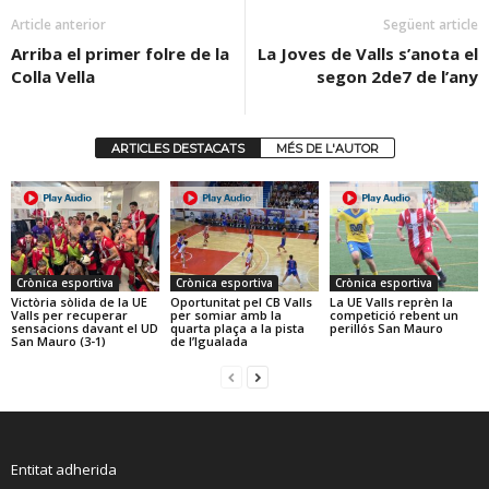
Article anterior
Següent article
Arriba el primer folre de la
La Joves de Valls s’anota el
Colla Vella
segon 2de7 de l’any
ARTICLES DESTACATS
MÉS DE L'AUTOR
Crònica esportiva
Crònica esportiva
Crònica esportiva
Victòria sòlida de la UE
Oportunitat pel CB Valls
La UE Valls reprèn la
Valls per recuperar
per somiar amb la
competició rebent un
sensacions davant el UD
quarta plaça a la pista
perillós San Mauro
San Mauro (3-1)
de l’Igualada
Entitat adherida