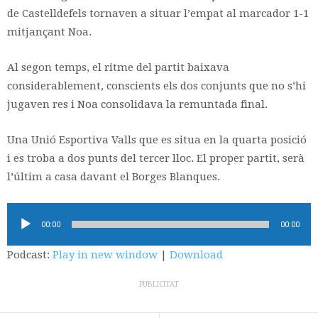
de Castelldefels tornaven a situar l’empat al marcador 1-1
mitjançant Noa.
Al segon temps, el ritme del partit baixava
considerablement, conscients els dos conjunts que no s’hi
jugaven res i Noa consolidava la remuntada final.
Una Unió Esportiva Valls que es situa en la quarta posició
i es troba a dos punts del tercer lloc. El proper partit, serà
l’últim a casa davant el Borges Blanques.
Reproductor
00:00
00:00
d'àudio
Podcast:
Play in new window
|
Download
PUBLICITAT