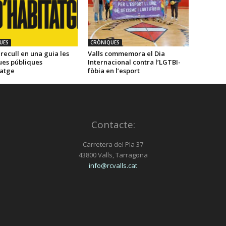
UES
CRÒNIQUES
recull en una guia les
Valls commemora el Dia
ues públiques
Internacional contra l’LGTBI-
tatge
fòbia en l’esport
Contacte:
Carretera del Pla 37
43800 Valls, Tarragona
info@rcvalls.cat