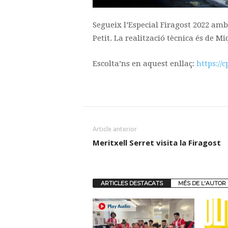
Segueix l’Especial Firagost 2022 amb 
Petit. La realització tècnica és de Mi
Escolta’ns en aquest enllaç:
https://
Article anterior
Meritxell Serret visita la Firagost
ARTICLES DESTACATS
MÉS DE L'AUTOR