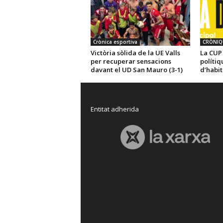
Crònica esportiva
CRÒNIQ
Victòria sòlida de la UE Valls
La CUP 
per recuperar sensacions
polítiq
davant el UD San Mauro (3-1)
d’habi
Entitat adherida