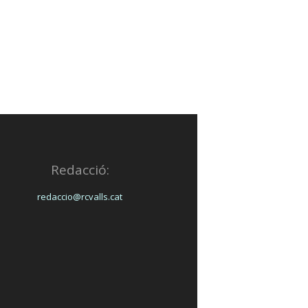
Redacció:
redaccio@rcvalls.cat