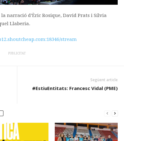
la narració d’Èric Rosique, David Prats i Sílvia
quel Llaberia.
cp12.shoutcheap.com:18346/stream
PUBLICITAT
Següent article
#EstiuEntitats: Francesc Vidal (PME)