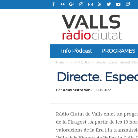
R
à
d
i
o
C
i
Info Pòdcast
PROGRAMES
u
Home
CRÒNIQUES
Directe. Especial Firagost 202
t
a
Directe. Espec
t
d
e
Per
administrador
-
03/08/2022
V
a
l
Ràdio Ciutat de Valls emet un prog
l
s
de la Firagost . A partir de les 19 ho
valoracions de la fira i la transmissi