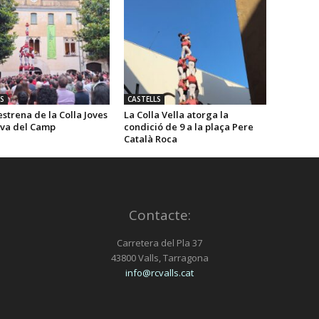
volum.
S
CASTELLS
estrena de la Colla Joves
La Colla Vella atorga la
lva del Camp
condició de 9 a la plaça Pere
Català Roca
Contacte:
Carretera del Pla 37
43800 Valls, Tarragona
info@rcvalls.cat