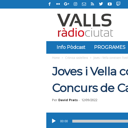
R
à
d
i
o
C
i
Info Pòdcast
PROGRAMES
u
Home
Crònica castellera
Joves i Vella coneixen l’or
t
a
Joves i Vella 
t
d
e
Concurs de Ca
V
a
Per
David Prats
-
12/09/2022
l
l
s
Reproductor
d'àudio
00:00