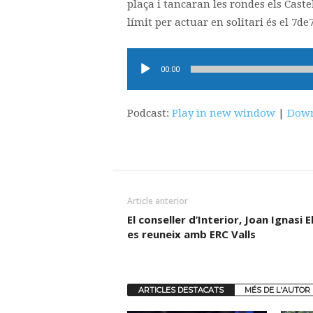
plaça i tancaran les rondes els Caste
límit per actuar en solitari és el 7de7
Reproductor
00:00
d'àudio
Podcast:
Play in new window
|
Down
Article anterior
El conseller d’Interior, Joan Ignasi E
es reuneix amb ERC Valls
ARTICLES DESTACATS
MÉS DE L'AUTOR