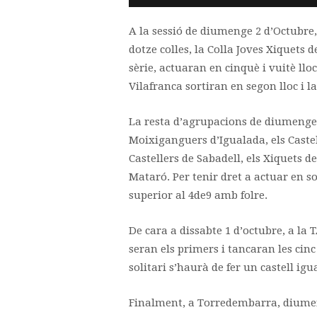
A la sessió de diumenge 2 d’Octubre,
dotze colles, la Colla Joves Xiquets de
sèrie, actuaran en cinquè i vuitè llo
Vilafranca sortiran en segon lloc i l
La resta d’agrupacions de diumenge s
Moixiganguers d’Igualada, els Castell
Castellers de Sabadell, els Xiquets d
Mataró. Per tenir dret a actuar en so
superior al 4de9 amb folre.
De cara a dissabte 1 d’octubre, a la T
seran els primers i tancaran les cinc
solitari s’haurà de fer un castell igu
Finalment, a Torredembarra, diumeng