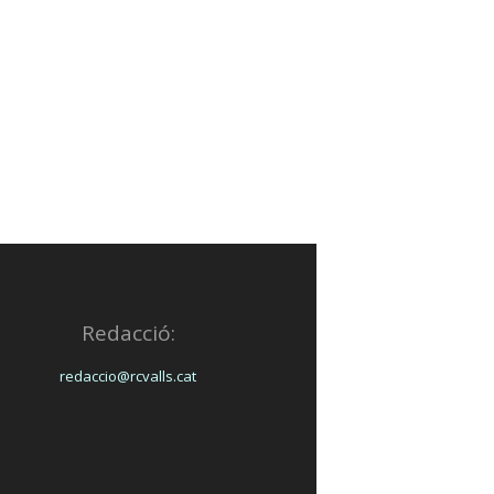
Redacció:
redaccio@rcvalls.cat