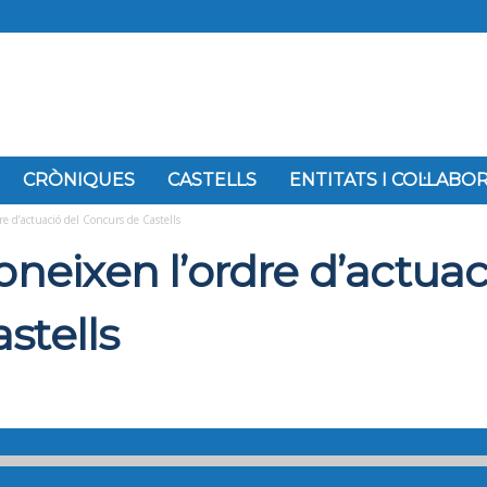
CRÒNIQUES
CASTELLS
ENTITATS I COL·LAB
dre d’actuació del Concurs de Castells
coneixen l’ordre d’actuac
stells