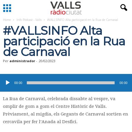
Home
Info Pòdcast - Valls
#VALLSINFO Alta participació en la Rua de Carnaval
#VALLSINFO Alta
participació en la Rua
de Carnaval
Per
administrador
-
20/02/2023
Reproductor
d'àudio
00:00
00:00
La Rua de Carnaval, celebrada dissabte al vespre, va
omplir de gom a gom el Centre Històric de Valls.
Prèviament, al migdia, els Gegants de Carnaval sortien en
cercavila per fer l’Anada al Desfici.