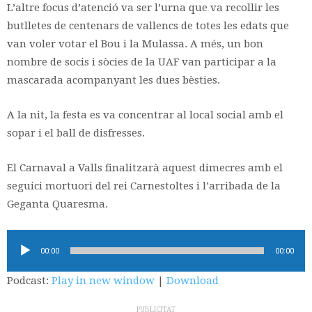
L’altre focus d’atenció va ser l’urna que va recollir les
butlletes de centenars de vallencs de totes les edats que
van voler votar el Bou i la Mulassa. A més, un bon
nombre de socis i sòcies de la UAF van participar a la
mascarada acompanyant les dues bèsties.
A la nit, la festa es va concentrar al local social amb el
sopar i el ball de disfresses.
El Carnaval a Valls finalitzarà aquest dimecres amb el
seguici mortuori del rei Carnestoltes i l’arribada de la
Geganta Quaresma.
Reproductor
00:00
00:00
d'àudio
Podcast:
Play in new window
|
Download
PUBLICITAT