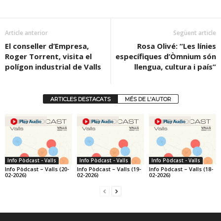
Article anterior
Següent article
El conseller d’Empresa,
Rosa Olivé: “Les línies
Roger Torrent, visita el
específiques d’Òmnium són
polígon industrial de Valls
llengua, cultura i país”
ARTICLES DESTACATS
MÉS DE L'AUTOR
Info Pòdcast - Valls
Info Pòdcast - Valls
Info Pòdcast - Valls
Info Pòdcast – Valls (20-
Info Pòdcast – Valls (19-
Info Pòdcast – Valls (18-
02-2026)
02-2026)
02-2026)