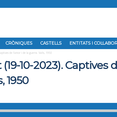
CRÒNIQUES
CASTELLS
ENTITATS I COL·LAB
tives de l’amor i de la guerra. Valls, 1950
19-10-2023). Captives d
s, 1950