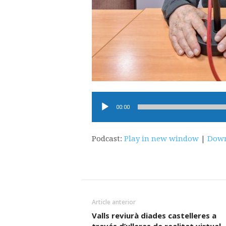
Reproductor
00:00
d'àudio
Podcast:
Play in new window
|
Down
Article anterior
Valls reviurà diades castelleres a