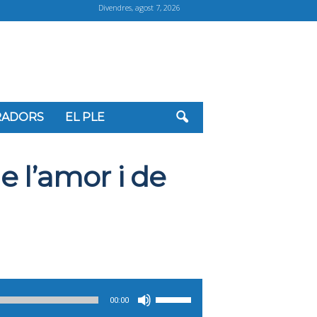
Divendres, agost 7, 2026
ORADORS
EL PLE
e l’amor i de
Feu
00:00
servir