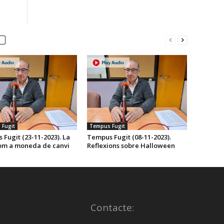
incrementar
o
disminuir
el
volum.
Fugit
Tempus Fugit
Fugit (23-11-2023). La
Tempus Fugit (08-11-2023).
com a moneda de canvi
Reflexions sobre Halloween
Contacte: