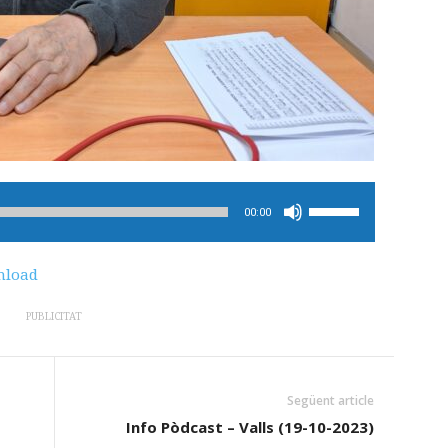
Feu
00:00
servir
les
load
tecles
de
PUBLICITAT
fletxa
cap
amunt/cap
Següent article
avall
Info Pòdcast – Valls (19-10-2023)
per