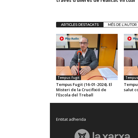
través d’ulleres de realitat virtual
ARTICLES DESTACATS
MÉS DE L'AUTOR
Tempus Fugit
Tempus 
Tempus Fugit (16-01-2024). El
Tempus 
Misteri de la Crucifixió de
salut 
l’Escola del Treball
Entitat adherida