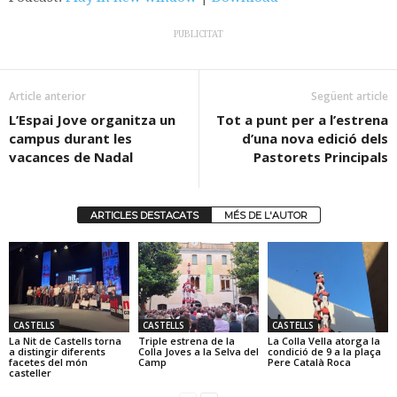
PUBLICITAT
Article anterior
Següent article
L’Espai Jove organitza un
Tot a punt per a l’estrena
campus durant les
d’una nova edició dels
vacances de Nadal
Pastorets Principals
ARTICLES DESTACATS
MÉS DE L'AUTOR
CASTELLS
CASTELLS
CASTELLS
La Nit de Castells torna
Triple estrena de la
La Colla Vella atorga la
a distingir diferents
Colla Joves a la Selva del
condició de 9 a la plaça
facetes del món
Camp
Pere Català Roca
casteller