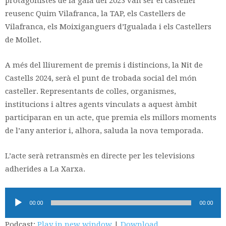
protagonistes de la gala del 2023 van ser el casteller
reusenc Quim Vilafranca, la TAP, els Castellers de
Vilafranca, els Moixiganguers d’Igualada i els Castellers
de Mollet.
A més del lliurement de premis i distincions, la Nit de
Castells 2024, serà el punt de trobada social del món
casteller. Representants de colles, organismes,
institucions i altres agents vinculats a aquest àmbit
participaran en un acte, que premia els millors moments
de l’any anterior i, alhora, saluda la nova temporada.
L’acte serà retransmès en directe per les televisions
adherides a La Xarxa.
Reproductor
00:00
00:00
d'àudio
Podcast:
Play in new window
|
Download