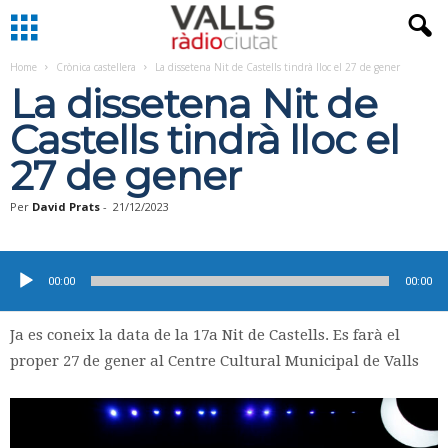
Home
Crònica castellera
La dissetena Nit de Castells tindrà lloc el 27 de gener
La dissetena Nit de
Castells tindrà lloc el
27 de gener
Per
David Prats
-
21/12/2023
Reproductor
d'àudio
00:00
00:00
Ja es coneix la data de la 17a Nit de Castells. Es farà el
proper 27 de gener al Centre Cultural Municipal de Valls