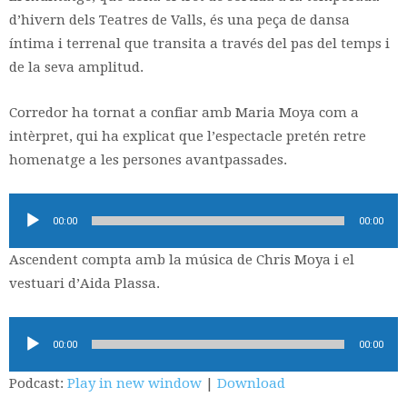
d’hivern dels Teatres de Valls, és una peça de dansa
íntima i terrenal que transita a través del pas del temps i
de la seva amplitud.
Corredor ha tornat a confiar amb Maria Moya com a
intèrpret, qui ha explicat que l’espectacle pretén retre
homenatge a les persones avantpassades.
Reproductor
00:00
00:00
d'àudio
Ascendent compta amb la música de Chris Moya i el
vestuari d’Aida Plassa.
Reproductor
00:00
00:00
d'àudio
Podcast:
Play in new window
|
Download