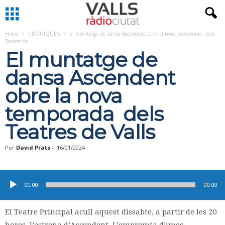
Home
CRÒNIQUES
El muntatge de dansa Ascendent obre la nova temporada dels
Teatres de...
El muntatge de
dansa Ascendent
obre la nova
temporada dels
Teatres de Valls
Per
David Prats
-
16/01/2024
Reproductor
d'àudio
00:00
00:00
El Teatre Principal acull aquest dissabte, a partir de les 20