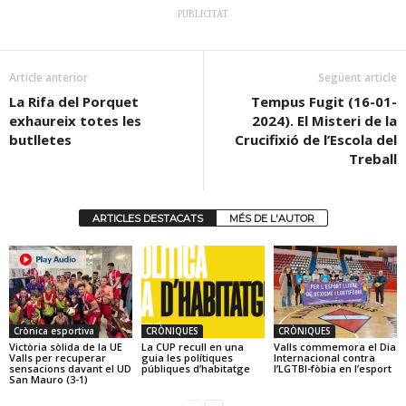
PUBLICITAT
Article anterior
Següent article
La Rifa del Porquet
Tempus Fugit (16-01-
exhaureix totes les
2024). El Misteri de la
butlletes
Crucifixió de l’Escola del
Treball
ARTICLES DESTACATS
MÉS DE L'AUTOR
Crònica esportiva
CRÒNIQUES
CRÒNIQUES
Victòria sòlida de la UE
La CUP recull en una
Valls commemora el Dia
Valls per recuperar
guia les polítiques
Internacional contra
sensacions davant el UD
públiques d’habitatge
l’LGTBI-fòbia en l’esport
San Mauro (3-1)