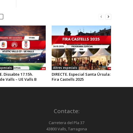
o
disminuir
el
volum.
specials
Altres especials
. Dissabte 17.15h.
DIRECTE. Especial Santa Úrsula:
 de Valls – UE Valls B
Fira Castells 2025
Contacte:
Carretera del Pla 37
43800 Valls, Tarragona