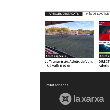
ARTICLES DESTACATS
MÉS DE L'AUTOR
Altres especials
Altres e
La Transmissió: Atlètic de Valls
DIRECTE
– UE Valls B (0-0)
Atlètic
Entitat adherida