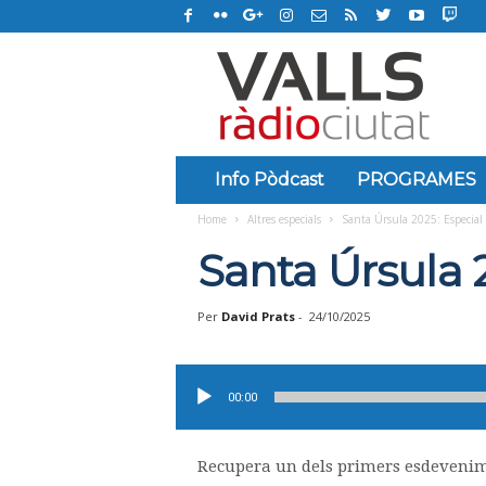
R
à
d
i
o
C
i
Info Pòdcast
PROGRAMES
u
Home
Altres especials
Santa Úrsula 2025: Especial F
t
a
Santa Úrsula 2
t
d
e
Per
David Prats
-
24/10/2025
V
a
Reproductor
l
d'àudio
00:00
l
s
Recupera un dels primers esdevenime