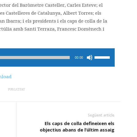
tor del Baròmetre Casteller, Carles Esteve; el
s Castelleres de Catalunya, Albert Torres; els
n Ibarra; i els presidents i els caps de colla de la
tertúlia amb Santi Terraza, Francesc Domènech i
Feu
00:00
servir
les
load
tecles
de
PUBLICITAT
fletxa
cap
amunt/cap
Següent article
avall
Els caps de colla defineixen els
per
objectius abans de l’últim assaig
incrementar