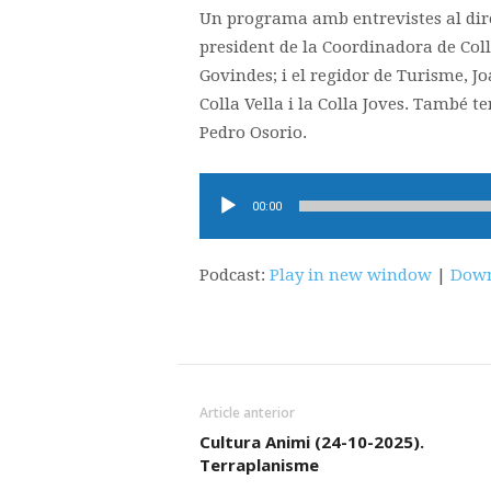
Un programa amb entrevistes al direc
president de la Coordinadora de Colle
Govindes; i el regidor de Turisme, Joa
Colla Vella i la Colla Joves. També 
Pedro Osorio.
Reproductor
00:00
d'àudio
Podcast:
Play in new window
|
Down
Article anterior
Cultura Animi (24-10-2025).
Terraplanisme