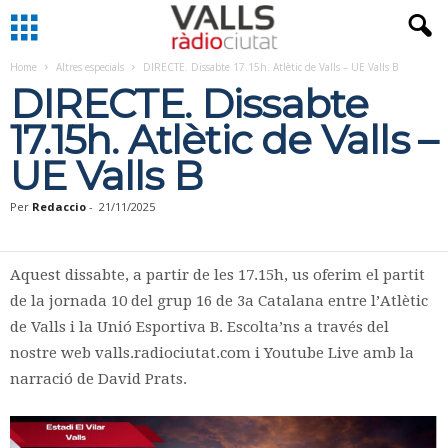
Home
Altres especials
DIRECTE. Dissabte 17.15h. Atlètic de Valls – UE Valls B
DIRECTE. Dissabte
17.15h. Atlètic de Valls –
UE Valls B
Per
Redaccio
-
21/11/2025
Aquest dissabte, a partir de les 17.15h, us oferim el partit
de la jornada 10 del grup 16 de 3a Catalana entre l’Atlètic
de Valls i la Unió Esportiva B. Escolta’ns a través del
nostre web valls.radiociutat.com i Youtube Live amb la
narració de David Prats.