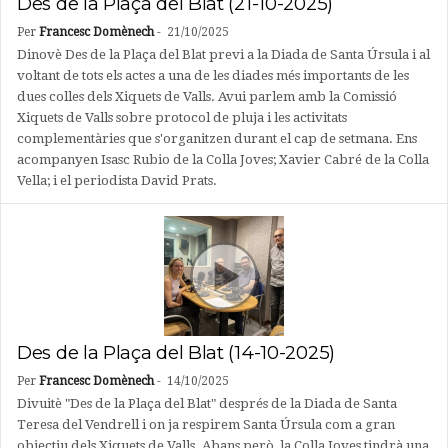
Des de la Plaça del Blat (21-10-2025)
Per
Francesc Domènech
-
21/10/2025
Dinovè Des de la Plaça del Blat previ a la Diada de Santa Úrsula i al
voltant de tots els actes a una de les diades més importants de les
dues colles dels Xiquets de Valls. Avui parlem amb la Comissió
Xiquets de Valls sobre protocol de pluja i les activitats
complementàries que s'organitzen durant el cap de setmana. Ens
acompanyen Isasc Rubio de la Colla Joves; Xavier Cabré de la Colla
Vella; i el periodista David Prats.
Des de la Plaça del Blat (14-10-2025)
Per
Francesc Domènech
-
14/10/2025
Divuitè "Des de la Plaça del Blat" després de la Diada de Santa
Teresa del Vendrell i on ja respirem Santa Úrsula com a gran
objectiu dels Xiquets de Valls. Abans però, la Colla Joves tindrà una