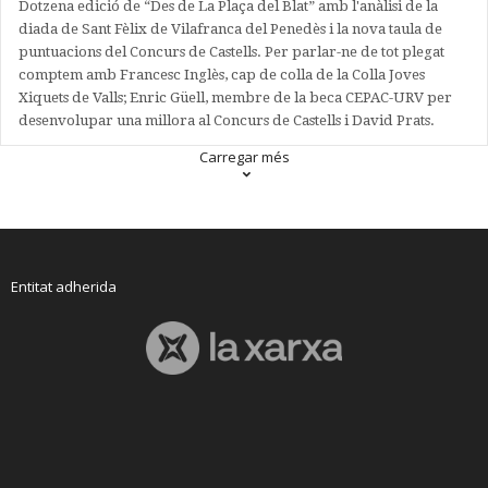
Dotzena edició de “Des de La Plaça del Blat” amb l'anàlisi de la
diada de Sant Fèlix de Vilafranca del Penedès i la nova taula de
puntuacions del Concurs de Castells. Per parlar-ne de tot plegat
comptem amb Francesc Inglès, cap de colla de la Colla Joves
Xiquets de Valls; Enric Güell, membre de la beca CEPAC-URV per
desenvolupar una millora al Concurs de Castells i David Prats.
Carregar més
Entitat adherida