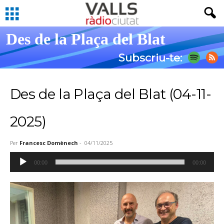
Des de la Plaça del Blat
Subscriu-te:
Des de la Plaça del Blat (04-11-
2025)
Per
Francesc Domènech
-
04/11/2025
Reproductor
00:00
00:00
d'àudio